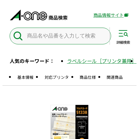
商品情報サイト
外
部
サ
イ
詳細
検索
ト
を
人気のキーワード：
ラベルシール［プリンタ兼用］
別
ウ
基本情報
対応プリンタ
商品仕様
関連商品
イ
ン
ド
ウ
で
開
き
ま
す