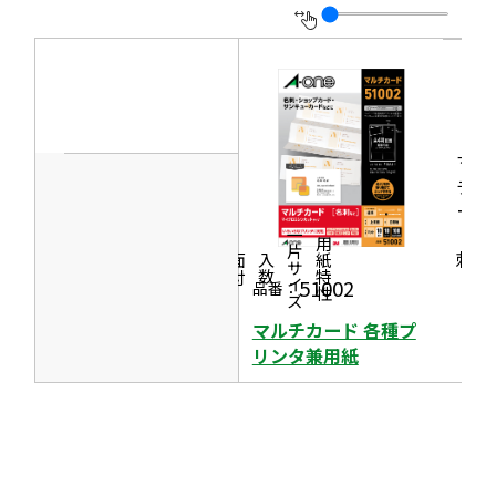
を
イ
別
ン
ウ
ド
イ
ウ
ン
で
ド
マル
開
チカ
ウ
き
ード
で
ま
［名
一片サイズ
商品情報
シリーズ
用紙特性
開
刺］
す
価格
面付
入数
き
51002
品番：
ま
マルチカード 各種プ
す
リンタ兼用紙