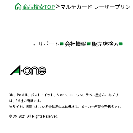
商品検索TOP
マルチカード レーザープリン
サポート
会社情報
販売店検索
外
外
外
部
部
部
サ
サ
サ
イ
イ
イ
ト
ト
ト
を
を
を
3M、Post-it、ポスト・イット、A-one、エーワン、ラベル屋さん、布プリ
は、3M社の商標です。
別
別
別
当サイトに掲載されている全製品の本体価格は、メーカー希望小売価格です。
ウ
ウ
ウ
© 3M 2024. All Rights Reserved.
イ
イ
イ