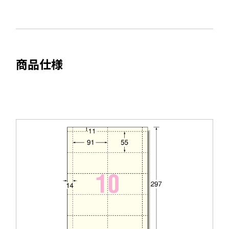
ウ
部
料
で
サ
を
開
イ
別
き
ト
ウ
ま
商品仕様
を
す
イ
別
ン
ウ
ド
イ
ウ
ン
で
ド
開
ウ
き
で
ま
開
す
き
ま
す