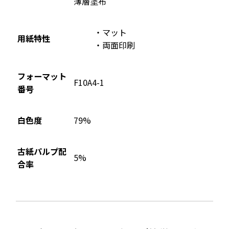
薄層塗布
マット
用紙特性
両面印刷
フォーマット
F10A4-1
番号
79%
白色度
古紙パルプ配
5%
合率