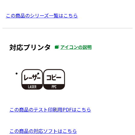
この商品のシリーズ一覧はこちら
対応プリンタ
アイコンの説明
外
部
サ
イ
ト
を
別
ウ
P
この商品のテスト印刷用PDFはこちら
イ
D
ン
F
ド
外
この商品の対応ソフトはこちら
資