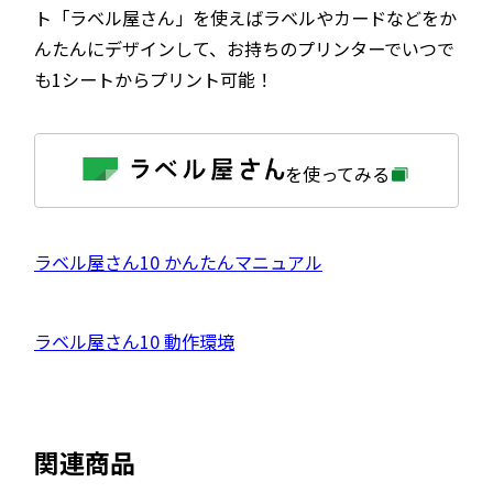
ト「ラベル屋さん」を使えばラベルやカードなどをか
んたんにデザインして、お持ちのプリンターでいつで
も1シートからプリント可能！
外
を使ってみる
部
サ
イ
ト
を
外
ラベル屋さん10 かんたんマニュアル
別
ウ
部
イ
サ
ン
外
ラベル屋さん10 動作環境
ド
イ
ウ
部
で
ト
開
サ
き
を
ま
イ
別
す
関連商品
ト
ウ