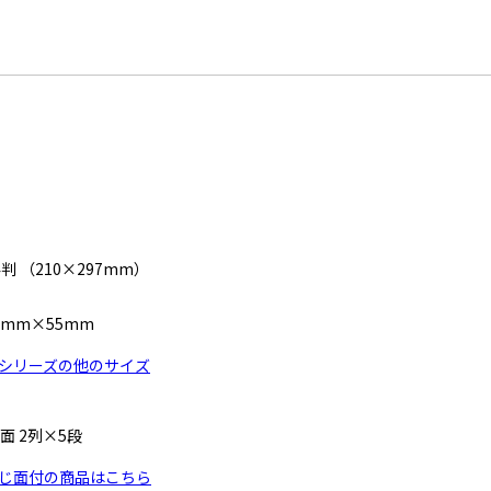
4判 （210×297mm）
1mm×55mm
シリーズの他のサイズ
0面 2列×5段
じ面付の商品はこちら