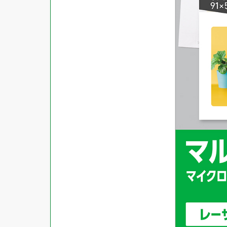
対応ソフト
下地がかくせる
水に強い
吸着
強粘着ラベル
超耐水ラベル
GPNエコ商品ねっと掲載商品
再生材使用商品
グリーン購入法適合商品
FSCミックス認証紙使用商品
水再分散型のり使用商品