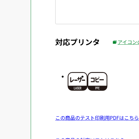
対応プリンタ
アイコン
外
部
サ
イ
ト
を
別
ウ
イ
P
この商品のテスト印刷用PDFはこちら
ン
D
ド
F