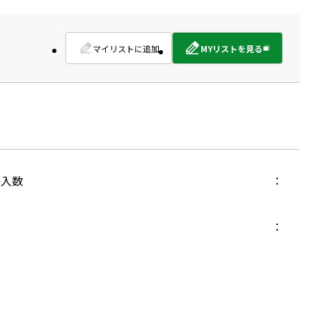
マイリストに追加
MYリストを見る
外
部
サ
イ
ト
を
別
ウ
イ
入数
ン
ド
ウ
で
開
き
ま
す