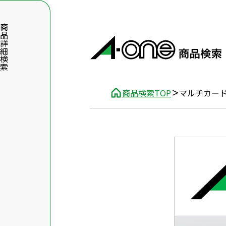
品詳細検索
商品検索TOP
マルチカー
数字5桁を入力（半角数字）
前後に文字のある品番は、文字を除いて入力してください