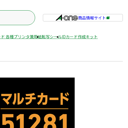
商品情報サイト
外
部
サ
ド 各種プリンタ兼用紙
転写シール
IDカード作成キット
イ
ト
を
別
ウ
イ
ン
ド
ウ
で
開
き
ま