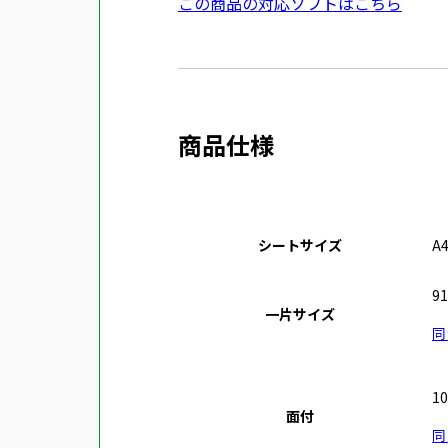
外
この商品の対応ソフトはこちら
ウ
資
部
で
料
サ
開
を
イ
き
別
ト
ま
ウ
商品仕様
を
す
イ
別
ン
ウ
ド
イ
ウ
シートサイズ
A
ン
で
ド
開
9
ウ
一片サイズ
き
同
で
ま
開
す
き
1
面付
ま
同