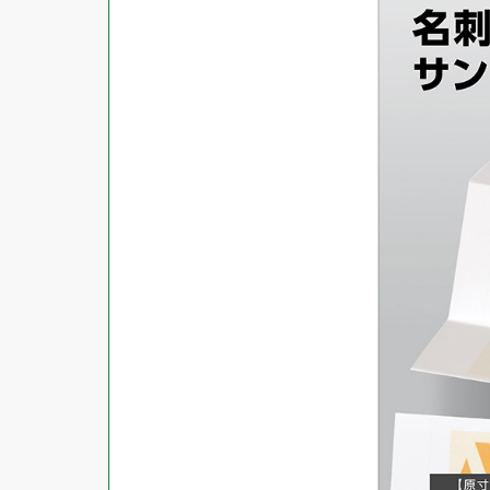
商品ジャンル
ラベル
使用プリンタ
カード
その他用紙
プリンタ兼用
用紙特性
用紙以外
インクジェット
レーザー
マット
シートサイズ
コピー機
光沢
熱転写
片面光沢
ラベル・カードサイズ
×
±
縦
mm
横
mm
ドットインパクト
両面光沢
貼る場所のサイズ
×
印刷しない
縦
mm
横
mm
フィルム
1シートあたりの面数
手書き
キレイにはがせる