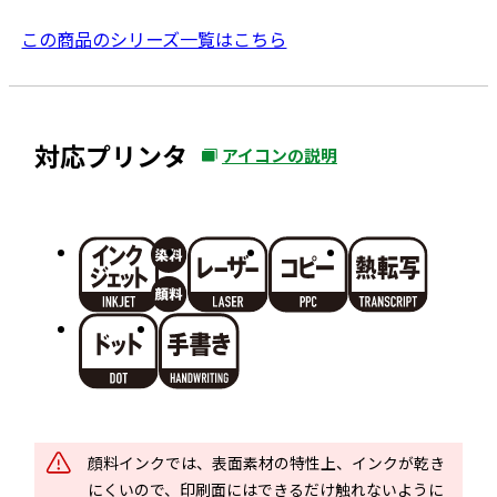
この商品のシリーズ一覧はこちら
対応プリンタ
アイコンの説明
外
部
サ
イ
ト
を
別
ウ
イ
ン
ド
顔料インクでは、表面素材の特性上、インクが乾き
ウ
にくいので、印刷面にはできるだけ触れないように