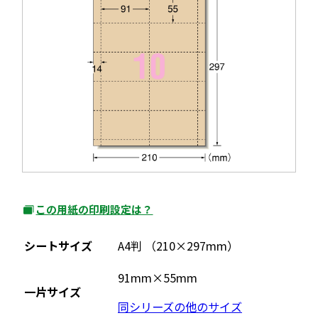
ド
開
ウ
き
で
ま
開
す
き
ま
す
この用紙の印刷設定は？
外
部
シートサイズ
A4判 （210×297mm）
サ
イ
91mm×55mm
一片サイズ
ト
同シリーズの他のサイズ
を