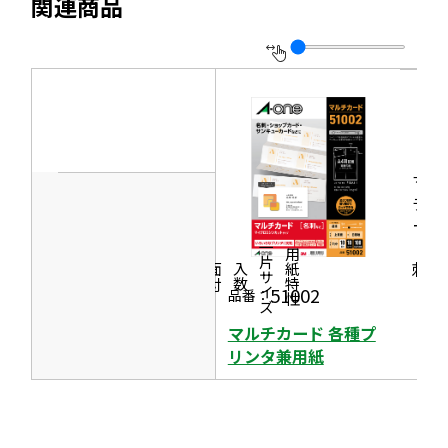
関連商品
ト
ウ
を
イ
別
ン
ウ
ド
イ
ウ
ン
で
ド
マル
開
チカ
ウ
き
ード
で
ま
［名
一片サイズ
商品情報
シリーズ
用紙特性
開
刺］
す
価格
面付
入数
き
51002
品番：
ま
マルチカード 各種プ
す
リンタ兼用紙