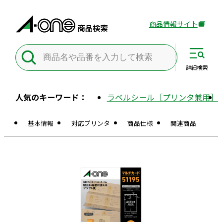
商品情報サイト
外
部
サ
イ
詳細
検索
ト
を
人気のキーワード：
ラベルシール［プリンタ兼用］
別
ウ
基本情報
対応プリンタ
商品仕様
関連商品
イ
ン
ド
ウ
で
開
き
ま
す