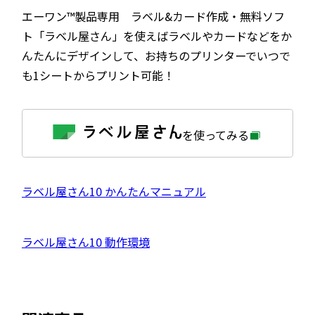
エーワン™製品専用 ラベル&カード作成・無料ソフ
ト「ラベル屋さん」を使えばラベルやカードなどをか
んたんにデザインして、お持ちのプリンターでいつで
も1シートからプリント可能！
外
を使ってみる
部
サ
イ
ト
を
外
ラベル屋さん10 かんたんマニュアル
別
ウ
部
イ
サ
ン
外
ラベル屋さん10 動作環境
ド
イ
ウ
部
で
ト
開
サ
き
を
ま
イ
別
す