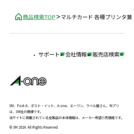
商品検索TOP
マルチカード 各種プリンタ兼
サポート
会社情報
販売店検索
外
外
外
部
部
部
サ
サ
サ
イ
イ
イ
ト
ト
ト
を
を
を
3M、Post-it、ポスト・イット、A-one、エーワン、ラベル屋さん、布プリ
は、3M社の商標です。
別
別
別
当サイトに掲載されている全製品の本体価格は、メーカー希望小売価格です。
ウ
ウ
ウ
© 3M 2024. All Rights Reserved.