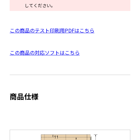
で
してください。
開
き
ま
P
この商品のテスト印刷用PDFはこちら
す
D
F
外
この商品の対応ソフトはこちら
資
部
料
サ
を
イ
別
ト
ウ
商品仕様
を
イ
別
ン
ウ
ド
イ
ウ
ン
で