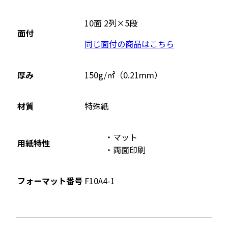
別
ウ
10面 2列×5段
面付
イ
同じ面付の商品はこちら
ン
ド
ウ
厚み
150g/㎡（0.21mm）
で
開
材質
特殊紙
き
ま
マット
す
用紙特性
両面印刷
フォーマット番号
F10A4-1