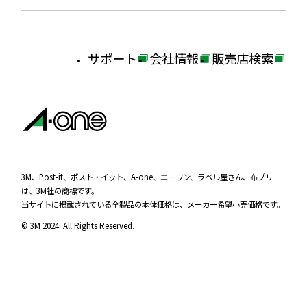
サポート
会社情報
販売店検索
外
外
外
部
部
部
サ
サ
サ
イ
イ
イ
ト
ト
ト
を
を
を
3M、Post-it、ポスト・イット、A-one、エーワン、ラベル屋さん、布プリ
は、3M社の商標です。
別
別
別
当サイトに掲載されている全製品の本体価格は、メーカー希望小売価格です。
ウ
ウ
ウ
© 3M 2024. All Rights Reserved.
イ
イ
イ
ン
ン
ン
ド
ド
ド