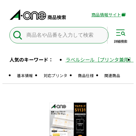
商品情報サイト
外
部
サ
イ
詳細
検索
ト
を
人気のキーワード：
ラベルシール［プリンタ兼用］
別
ウ
基本情報
対応プリンタ
商品仕様
関連商品
イ
ン
ド
ウ
で
開
き
ま
す