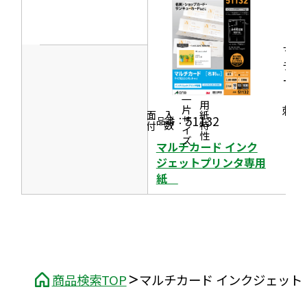
イ
ン
ド
マル
ウ
チカ
で
ード
［名
開
一片サイズ
商品情報
シリーズ
用紙特性
刺］
き
価格
面付
入数
51132
品番：
ま
マルチカード インク
す
ジェットプリンタ専用
紙
商品検索TOP
マルチカード インクジェット