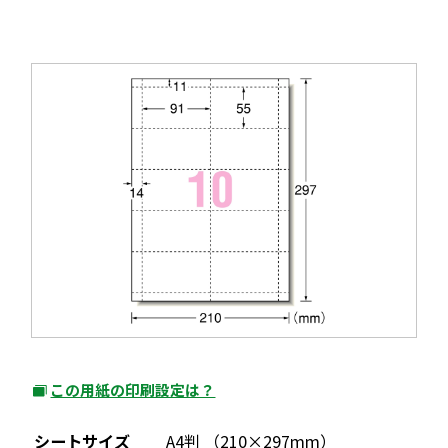
ウ
ド
イ
ウ
ン
で
ド
開
ウ
き
で
ま
開
す
き
ま
す
この用紙の印刷設定は？
外
部
シートサイズ
A4判 （210×297mm）