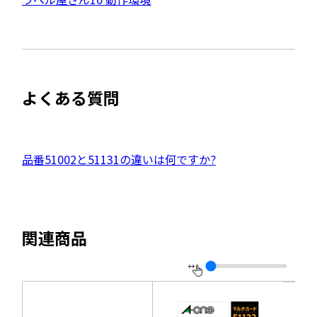
イ
ウ
部
で
ト
開
サ
き
を
ま
イ
別
す
ト
ウ
よくある質問
を
イ
別
ン
ウ
ド
イ
外
品番51002と51131の違いは何ですか?
ウ
ン
部
で
ド
サ
開
ウ
イ
き
関連商品
で
ト
ま
開
を
す
き
別
ま
ウ
す