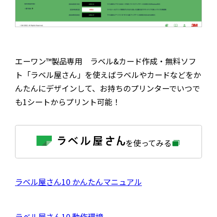
エーワン™製品専用 ラベル&カード作成・無料ソフ
ト「ラベル屋さん」を使えばラベルやカードなどをか
んたんにデザインして、お持ちのプリンターでいつで
も1シートからプリント可能！
外
を使ってみる
部
サ
イ
ト
を
外
ラベル屋さん10 かんたんマニュアル
別
ウ
部
イ
サ
ン
外
ラベル屋さん10 動作環境
ド