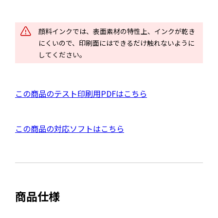
別
ウ
顔料インクでは、表面素材の特性上、インクが乾き
イ
にくいので、印刷面にはできるだけ触れないように
ン
してください。
ド
ウ
で
P
この商品のテスト印刷用PDFはこちら
開
D
き
F
ま
外
この商品の対応ソフトはこちら
資
す
部
料
サ
を
イ
別
ト
ウ
商品仕様
を
イ
別
ン