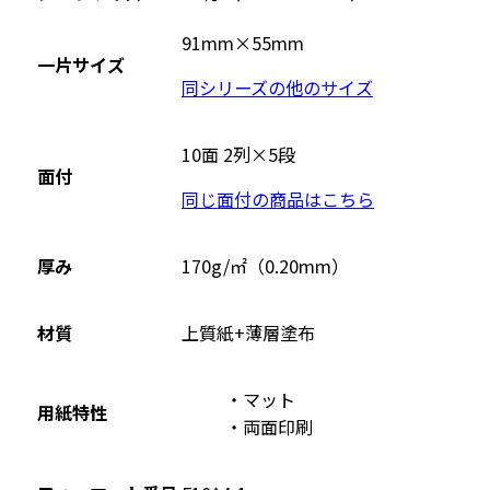
サ
イ
91mm×55mm
一片サイズ
ト
同シリーズの他のサイズ
を
別
ウ
10面 2列×5段
面付
イ
同じ面付の商品はこちら
ン
ド
ウ
厚み
170g/㎡（0.20mm）
で
開
材質
上質紙+薄層塗布
き
ま
マット
す
用紙特性
両面印刷