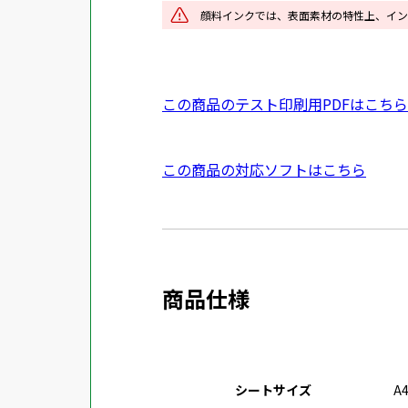
イ
顔料インクでは、表面素材の特性上、イン
ン
ド
ウ
P
この商品のテスト印刷用PDFはこちら
で
D
開
F
き
外
この商品の対応ソフトはこちら
資
ま
部
料
す
サ
を
イ
別
ト
ウ
商品仕様
を
イ
別
ン
ウ
ド
イ
ウ
シートサイズ
A
ン