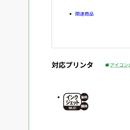
関連商品
対応プリンタ
アイコン
外
部
サ
イ
ト
を
別
ウ