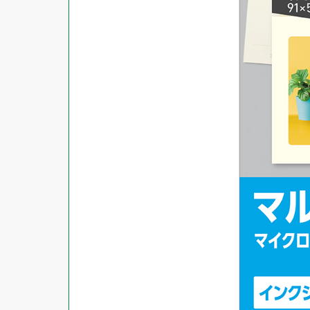
対応ソフト
下地がかくせる
水に強い
吸着
強粘着ラベル
超耐水ラベル
GPNエコ商品ねっと掲載商品
再生材使用商品
グリーン購入法適合商品
FSCミックス認証紙使用商品
水再分散型のり使用商品