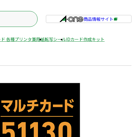
商品情報サイト
外
部
サ
ド 各種プリンタ兼用紙
転写シール
IDカード作成キット
イ
ト
を
別
ウ
イ
ン
ド
ウ
で
開
き
ま