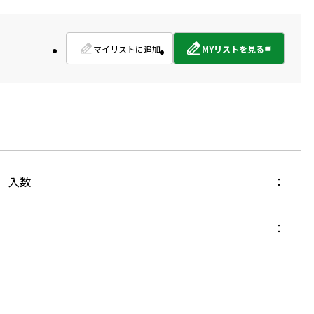
マイリストに追加
MYリストを見る
外
部
サ
イ
ト
を
別
ウ
イ
入数
ン
ド
ウ
で
開
き
ま
す