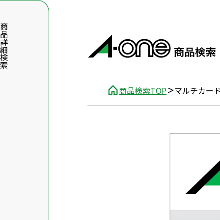
品詳細検索
商品検索TOP
マルチカー
数字5桁を入力（半角数字）
前後に文字のある品番は、文字を除いて入力してください