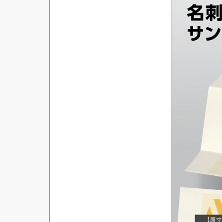
商品ジャンル
ラベル
使用プリンタ
カード
その他用紙
プリンタ兼用
用紙特性
用紙以外
インクジェット
レーザー
マット
シートサイズ
コピー機
光沢
熱転写
片面光沢
ラベル・カードサイズ
×
±
縦
mm
横
mm
ドットインパクト
両面光沢
貼る場所のサイズ
×
印刷しない
縦
mm
横
mm
フィルム
1シートあたりの面数
手書き
キレイにはがせる