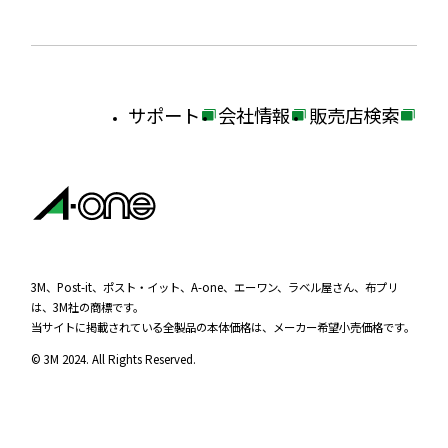
サポート
会社情報
販売店検索
外
外
外
部
部
部
サ
サ
サ
イ
イ
イ
ト
ト
ト
を
を
を
3M、Post-it、ポスト・イット、A-one、エーワン、ラベル屋さん、布プリ
は、3M社の商標です。
別
別
別
当サイトに掲載されている全製品の本体価格は、メーカー希望小売価格です。
ウ
ウ
ウ
© 3M 2024. All Rights Reserved.
イ
イ
イ
ン
ン
ン