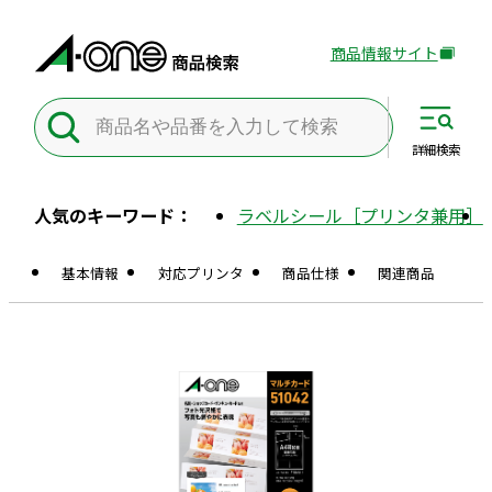
商品情報サイト
外
部
サ
イ
詳細
検索
ト
を
人気のキーワード：
ラベルシール［プリンタ兼用］
別
ウ
基本情報
対応プリンタ
商品仕様
関連商品
イ
ン
ド
ウ
で
開
き
ま
す