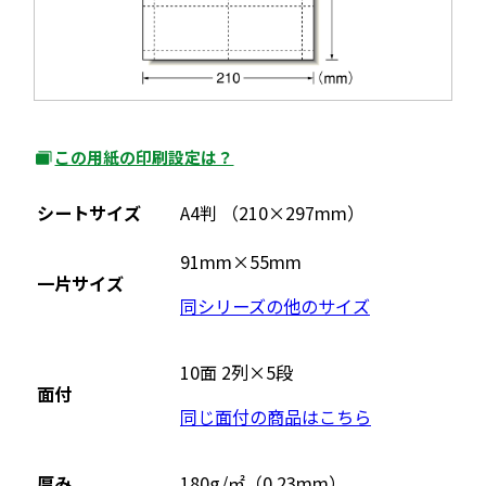
す
この用紙の印刷設定は？
外
部
シートサイズ
A4判 （210×297mm）
サ
イ
91mm×55mm
一片サイズ
ト
同シリーズの他のサイズ
を
別
ウ
10面 2列×5段
面付
イ
同じ面付の商品はこちら
ン
ド
ウ
厚み
180g/㎡（0.23mm）