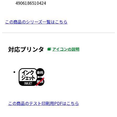
4906186510424
この商品のシリーズ一覧はこちら
対応プリンタ
アイコンの説明
外
部
サ
イ
ト
を
別
ウ
P
この商品のテスト印刷用PDFはこちら
イ
D
ン