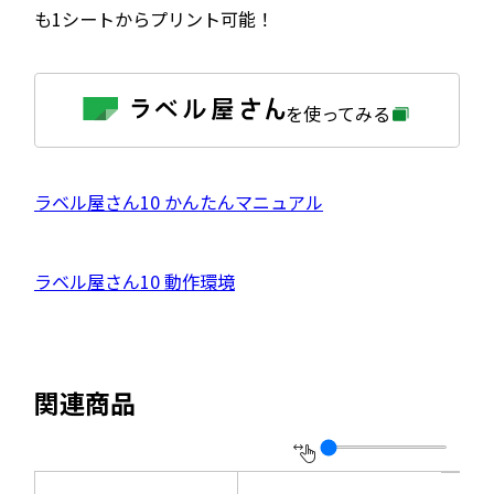
も1シートからプリント可能！
外
を使ってみる
部
サ
イ
ト
を
外
ラベル屋さん10 かんたんマニュアル
別
ウ
部
イ
サ
ン
外
ラベル屋さん10 動作環境
ド
イ
ウ
部
で
ト
開
サ
き
を
ま
イ
別
す
関連商品
ト
ウ
を
イ
別
ン