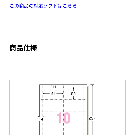
F
ド
外
この商品の対応ソフトはこちら
資
ウ
部
料
で
サ
を
開
イ
別
き
ト
ウ
ま
商品仕様
を
す
イ
別
ン
ウ
ド
イ
ウ
ン
で
ド
開
ウ
き
で
ま
開
す
き
ま