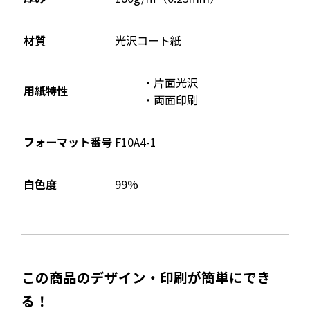
で
開
材質
光沢コート紙
き
ま
片面光沢
す
用紙特性
両面印刷
フォーマット番号
F10A4-1
99%
白色度
この商品のデザイン・印刷が簡単にでき
る！