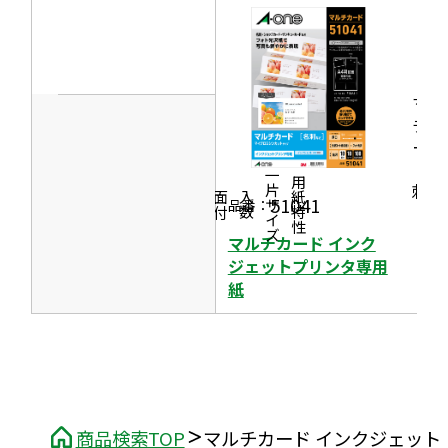
ウ
ド
イ
ウ
ン
で
ド
開
マル
ウ
チカ
き
で
ード
ま
［名
開
一片サイズ
す
商品情報
シリーズ
用紙特性
刺］
き
価格
面付
入数
51041
品番：
ま
マルチカード インク
す
ジェットプリンタ専用
紙
商品検索TOP
マルチカード インクジェット