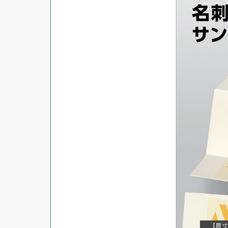
商品ジャンル
ラベル
使用プリンタ
カード
その他用紙
プリンタ兼用
用紙特性
用紙以外
インクジェット
レーザー
マット
シートサイズ
コピー機
光沢
熱転写
片面光沢
ラベル・カードサイズ
×
±
縦
mm
横
mm
ドットインパクト
両面光沢
貼る場所のサイズ
×
印刷しない
縦
mm
横
mm
フィルム
1シートあたりの面数
手書き
キレイにはがせる