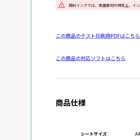
イ
顔料インクでは、表面素材の特性上、イン
ン
ド
ウ
P
この商品のテスト印刷用PDFはこちら
で
D
開
F
き
外
この商品の対応ソフトはこちら
資
ま
部
料
す
サ
を
イ
別
ト
ウ
商品仕様
を
イ
別
ン
ウ
ド
イ
ウ
シートサイズ
A
ン