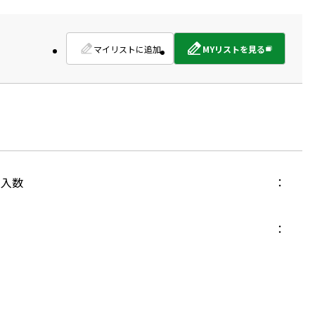
マイリストに追加
MYリストを見る
外
部
サ
イ
ト
を
別
ウ
イ
入数
ン
ド
ウ
で
開
き
ま
す