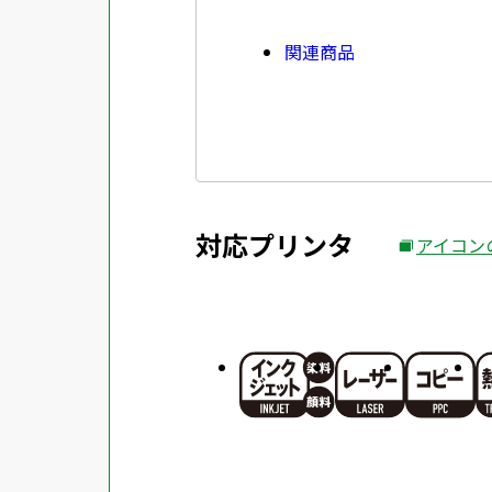
関連商品
対応プリンタ
アイコン
外
部
サ
イ
ト
を
別
ウ