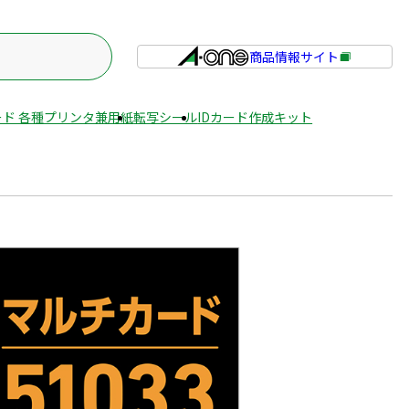
商品情報サイト
外
部
サ
ド 各種プリンタ兼用紙
転写シール
IDカード作成キット
イ
ト
を
別
ウ
イ
ン
ド
ウ
で
開
き
ま