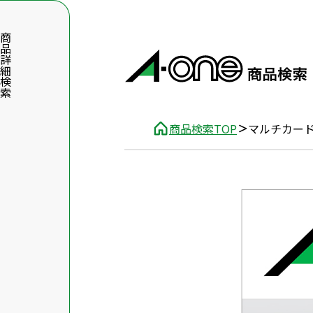
品詳細検索
商品検索TOP
マルチカード
数字5桁を入力（半角数字）
前後に文字のある品番は、文字を除いて入力してください