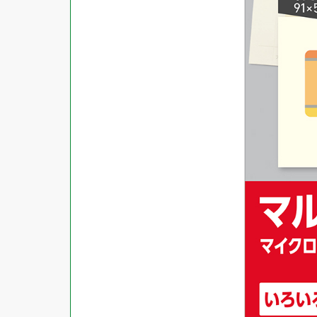
対応ソフト
下地がかくせる
水に強い
吸着
強粘着ラベル
超耐水ラベル
GPNエコ商品ねっと掲載商品
再生材使用商品
グリーン購入法適合商品
FSCミックス認証紙使用商品
水再分散型のり使用商品