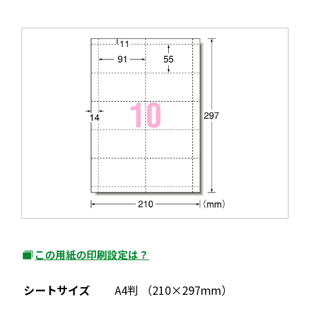
ド
イ
ウ
ン
で
ド
開
ウ
き
で
ま
開
す
き
ま
す
この用紙の印刷設定は？
外
部
シートサイズ
A4判 （210×297mm）
サ