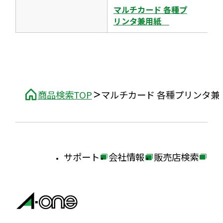
ま
マルチカード 各種プ
す
リンタ兼用紙
商品検索TOP
マルチカード 各種プリンタ
サポート
会社情報
販売店検索
外
外
外
部
部
部
サ
サ
サ
イ
イ
イ