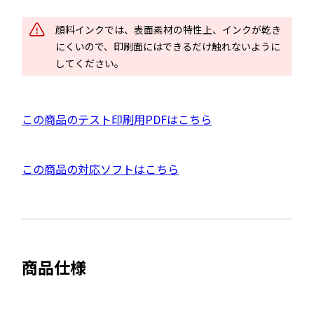
ン
ド
顔料インクでは、表面素材の特性上、インクが乾き
ウ
にくいので、印刷面にはできるだけ触れないように
で
してください。
開
き
ま
P
この商品のテスト印刷用PDFはこちら
す
D
F
外
この商品の対応ソフトはこちら
資
部
料
サ
を
イ
別
ト
ウ
商品仕様
を
イ
別
ン
ウ