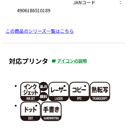
JANコード
4906186510189
この商品のシリーズ一覧はこちら
対応プリンタ
アイコンの説明
外
部
サ
イ
ト
を
別
ウ
イ