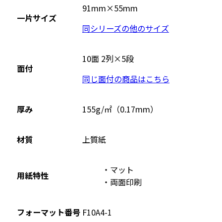
イ
91mm×55mm
一片サイズ
ト
同シリーズの他のサイズ
を
別
ウ
10面 2列×5段
面付
イ
同じ面付の商品はこちら
ン
ド
ウ
厚み
155g/㎡（0.17mm）
で
開
材質
上質紙
き
ま
マット
す
用紙特性
両面印刷
フォーマット番号
F10A4-1