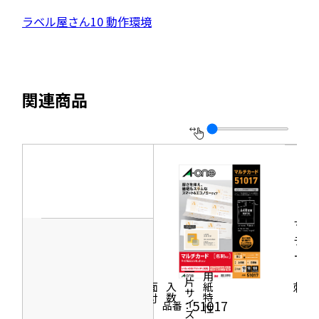
サ
ン
外
ラベル屋さん10 動作環境
ド
イ
ウ
部
で
ト
開
サ
き
を
ま
イ
別
す
関連商品
ト
ウ
を
イ
別
ン
ウ
ド
イ
ウ
ン
で
ド
マル
開
チカ
ウ
き
ード
で
ま
［名
一片サイズ
商品情報
シリーズ
用紙特性
開
刺］
す
価格
面付
入数
き
51017
品番：