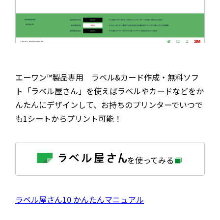
エーワン™製品専用 ラベル&カード作成・無料ソフ
ト「ラベル屋さん」を使えばラベルやカードなどをか
んたんにデザインして、お持ちのプリンターでいつで
も1シートからプリント可能！
外
を使ってみる
部
サ
イ
ト
を
外
ラベル屋さん10 かんたんマニュアル
別
ウ
部
イ