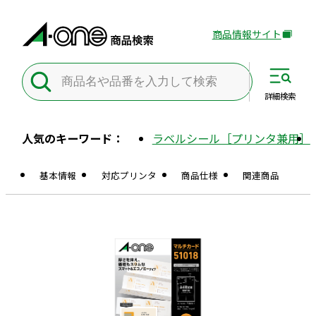
商品情報サイト
外
部
サ
イ
詳細
検索
ト
を
人気のキーワード：
ラベルシール［プリンタ兼用］
別
ウ
基本情報
対応プリンタ
商品仕様
関連商品
イ
ン
ド
ウ
で
開
き
ま
す