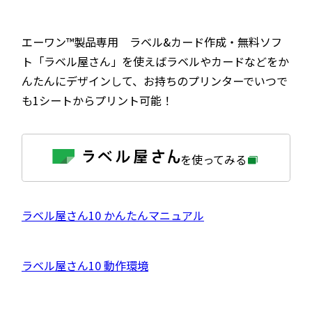
エーワン™製品専用 ラベル&カード作成・無料ソフ
ト「ラベル屋さん」を使えばラベルやカードなどをか
んたんにデザインして、お持ちのプリンターでいつで
も1シートからプリント可能！
外
を使ってみる
部
サ
イ
ト
を
外
ラベル屋さん10 かんたんマニュアル
別
ウ
部
イ
サ
ン
外
ラベル屋さん10 動作環境
ド
イ
ウ
部
で
ト
開
サ
き