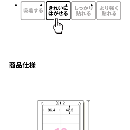
イ
ン
ド
ウ
で
開
き
ま
商品仕様
す