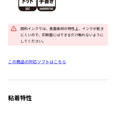
別
ウ
イ
ン
ド
顔料インクでは、表面素材の特性上、インクが乾き
ウ
にくいので、印刷面にはできるだけ触れないように
で
してください。
開
き
ま
外
この商品の対応ソフトはこちら
す
部
サ
イ
ト
粘着特性
を
別
ウ