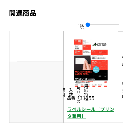
を
ま
イ
別
す
関連商品
ト
ウ
を
イ
別
ン
ウ
ド
イ
ウ
ン
ラベ
で
ド
ルシ
開
ール
ウ
き
［プ
で
ま
リン
一片サイズ
商品情報
シリーズ
用紙特性
開
タ兼
す
価格
面付
入数
き
用］
31255
品番：
ま
ラベルシール［プリン
す
タ兼用］