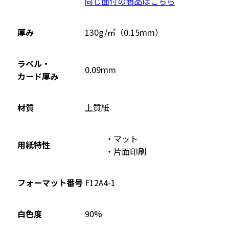
同じ面付の商品はこちら
ン
ド
ウ
厚み
130g/㎡（0.15mm）
で
開
ラベル・
0.09mm
き
カード厚み
ま
す
材質
上質紙
マット
用紙特性
片面印刷
フォーマット番号
F12A4-1
90%
白色度