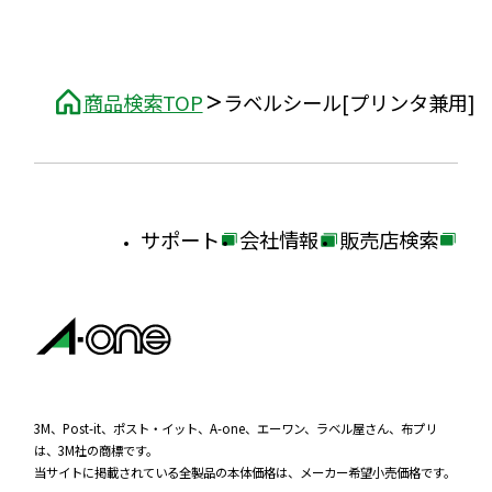
商品検索TOP
ラベルシール[プリンタ兼用]
サポート
会社情報
販売店検索
外
外
外
部
部
部
サ
サ
サ
イ
イ
イ
ト
ト
ト
を
を
を
3M、Post-it、ポスト・イット、A-one、エーワン、ラベル屋さん、布プリ
は、3M社の商標です。
別
別
別
当サイトに掲載されている全製品の本体価格は、メーカー希望小売価格です。