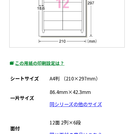
この用紙の印刷設定は？
外
部
シートサイズ
A4判 （210×297mm）
サ
イ
86.4mm×42.3mm
一片サイズ
ト
同シリーズの他のサイズ
を
別
ウ
12面 2列×6段
面付
イ