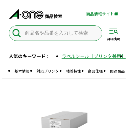
商品情報サイト
外
部
サ
イ
詳細
検索
ト
を
人気のキーワード：
ラベルシール［プリンタ兼用］
別
ウ
基本情報
対応プリンタ
粘着特性
商品仕様
関連商品
イ
ン
ド
ウ
で
開
き
ま
す