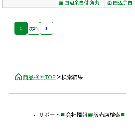
面 四辺余白付 角丸
面 四辺余白
次へ
1
2
3
商品検索TOP
検索結果
サポート
会社情報
販売店検索
外
外
外
部
部
部