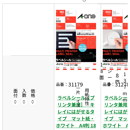
10
表
件
示
す
20
る
件
非
50
1
表
件
8
示
m
1
8
m
1
0
5
×
8
シ
1
8
面
ー
3
円
ト
31179
31278
品番：
品番：
7
一片サイズ
商品情報
用紙特性
面付
入数
価格
m
ラベルシール［プ
ラベルシー
m
リンタ兼用］ キ
リンタ兼用
レイにはがせるタ
レイにはが
イプ マット紙・
イプ マッ
ホワイト A4判 18
ホワイト A4