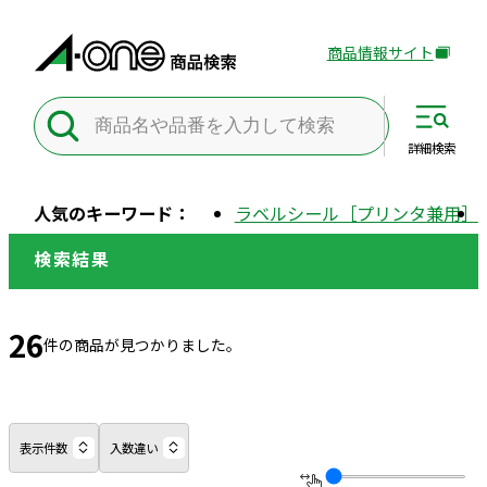
商品情報サイト
外
部
サ
イ
詳細
検索
ト
を
人気のキーワード：
ラベルシール［プリンタ兼用］
別
ウ
検索結果
イ
ン
ド
26
件の商品が見つかりました。
ウ
で
開
き
表示件数
入数違い
ま
す