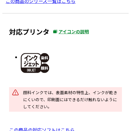
この商品のシリーズ一覧はこちら
対応プリンタ
アイコンの説明
外
部
サ
イ
ト
を
別
ウ
顔料インクでは、表面素材の特性上、インクが乾き
イ
にくいので、印刷面にはできるだけ触れないように
ン
してください。
ド
ウ
で
外
この商品の対応ソフトはこちら