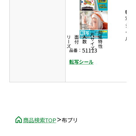
き
転
ま
写
シ
す
一片サイズ
ー
商品情報
シリーズ
用紙特性
価格
面付
入数
ル
51113
品番：
転写シール
商品検索TOP
布プリ