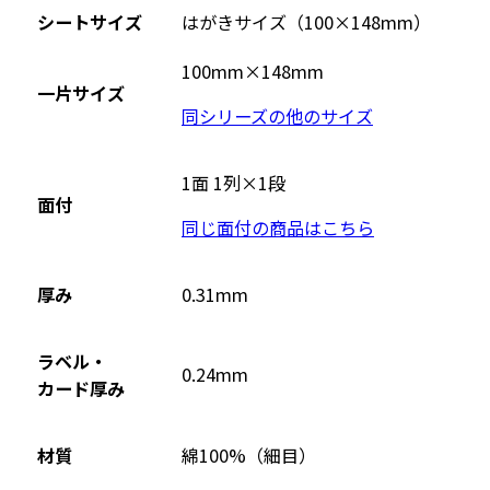
部
シートサイズ
はがきサイズ（100×148mm）
サ
イ
100mm×148mm
一片サイズ
ト
同シリーズの他のサイズ
を
別
ウ
1面 1列×1段
面付
イ
同じ面付の商品はこちら
ン
ド
ウ
厚み
0.31mm
で
開
ラベル・
0.24mm
き
カード厚み
ま
す
材質
綿100%（細目）