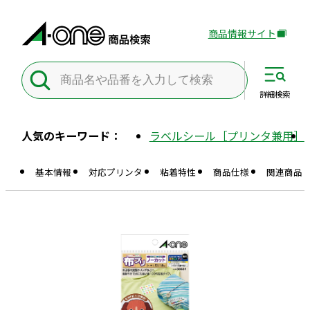
商品情報サイト
外
部
サ
イ
詳細
検索
ト
を
人気のキーワード：
ラベルシール［プリンタ兼用］
別
ウ
基本情報
対応プリンタ
粘着特性
商品仕様
関連商品
イ
ン
ド
ウ
で
開
き
ま
す