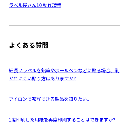
サ
ン
外
ラベル屋さん10 動作環境
ド
イ
ウ
部
で
ト
開
サ
き
を
ま
イ
別
す
ト
ウ
よくある質問
を
イ
別
ン
ウ
ド
イ
外
細長いラベルを鉛筆やボールペンなどに貼る場合、剥
ウ
ン
部
がれにくい貼り方はありますか?
で
ド
サ
開
ウ
イ
き
外
アイロンで転写できる製品を知りたい。
で
ト
ま
部
開
を
す
サ
き
別
外
1度印刷した用紙を再度印刷することはできますか?
イ
ま
ウ
部