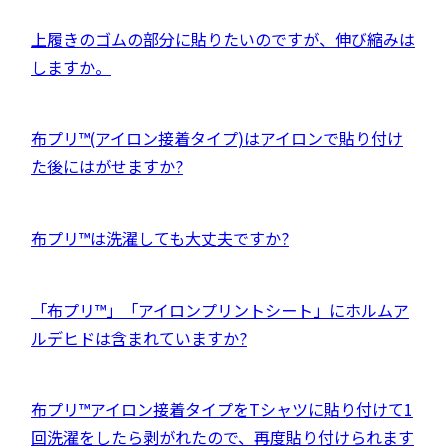
ト
す
イ
サ
を
外
上履きのゴムの部分に貼りたいのですが、伸び縮みは
ン
イ
別
部
しますか。
ド
ト
ウ
サ
ウ
を
イ
イ
で
別
外
布プリ™(アイロン接着タイプ)はアイロンで貼り付け
ン
ト
開
ウ
部
た後にはがせますか?
ド
を
き
イ
サ
ウ
別
ま
ン
イ
で
ウ
外
布プリ™は洗濯しても大丈夫ですか?
す
ド
ト
開
イ
部
ウ
を
き
ン
サ
で
別
外
「布プリ™」「アイロンプリントシート」にホルムア
ま
ド
イ
開
ウ
部
ルデヒドは含まれていますか?
す
ウ
ト
き
イ
サ
で
を
ま
ン
イ
開
別
外
布プリ™アイロン接着タイプをTシャツに貼り付けて1
す
ド
ト
き
ウ
部
回洗濯をしたら剥がれたので、再度貼り付けられます
ウ