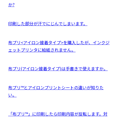
を
ま
イ
サ
か?
で
別
す
ン
イ
開
ウ
ド
ト
き
イ
外
印刷した部分が汗でにじんでしまいます。
ウ
を
ま
ン
部
で
別
す
ド
サ
開
ウ
外
布プリ<アイロン接着タイプ>を購入したが、インクジ
ウ
イ
き
イ
部
ェットプリンタに給紙されません。
で
ト
ま
ン
サ
開
を
す
ド
イ
き
別
外
布プリ(アイロン接着タイプ)は手書きで使えますか。
ウ
ト
ま
ウ
部
で
を
す
イ
サ
開
別
外
布プリ™とアイロンプリントシートの違いが知りた
ン
イ
き
ウ
部
い。
ド
ト
ま
イ
サ
ウ
を
す
ン
イ
で
別
外
「布プリ™」に印刷したら印刷内容が反転します。対
ド
ト