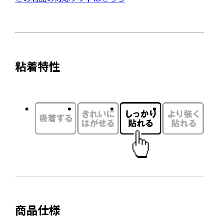
開
部
き
サ
ま
イ
す
ト
粘着特性
を
別
ウ
イ
ン
ド
ウ
で
開
き
ま
商品仕様
す