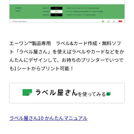
エーワン™製品専用 ラベル&カード作成・無料ソフ
ト「ラベル屋さん」を使えばラベルやカードなどをか
んたんにデザインして、お持ちのプリンターでいつで
も1シートからプリント可能！
外
を使ってみる
部
サ
イ
ト
を
外
ラベル屋さん10 かんたんマニュアル
別
ウ
部
イ