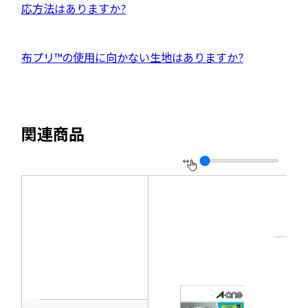
開
ウ
部
応方法はありますか?
ウ
を
き
イ
サ
で
別
ま
ン
イ
開
ウ
外
布プリ™の使用に向かない生地はありますか?
す
ド
ト
き
イ
部
ウ
を
ま
ン
サ
で
別
す
ド
イ
開
ウ
関連商品
ウ
ト
き
イ
で
を
ま
ン
開
別
す
ド
き
ウ
ウ
ま
イ
で
す
ン
開
ド
き
ウ
ま
で
す
開