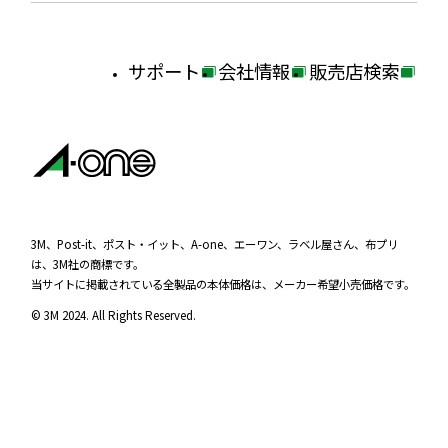
サポート
会社情報
販売店検索
外
外
外
部
部
部
サ
サ
サ
イ
イ
イ
ト
ト
ト
を
を
を
3M、Post-it、ポスト・イット、A-one、エーワン、ラベル屋さん、布プリ
は、3M社の商標です。
別
別
別
当サイトに掲載されている全製品の本体価格は、メーカー希望小売価格です。
ウ
ウ
ウ
© 3M 2024. All Rights Reserved.
イ
イ
イ
ン
ン
ン
ド
ド
ド
ウ
ウ
ウ