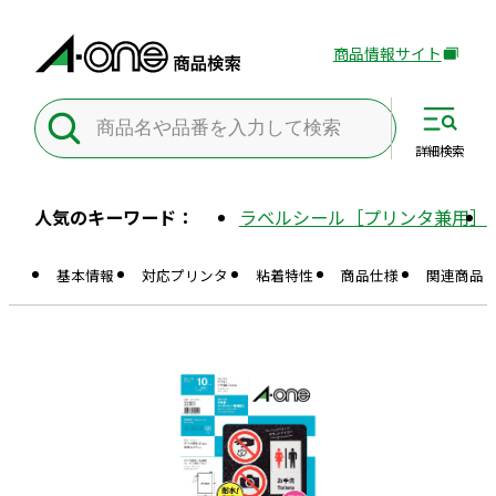
商品情報サイト
外
部
サ
イ
詳細
検索
ト
を
人気のキーワード：
ラベルシール［プリンタ兼用］
別
ウ
基本情報
対応プリンタ
粘着特性
商品仕様
関連商品
イ
ン
ド
ウ
で
開
き
ま
す