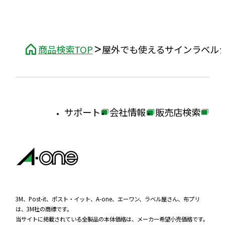
商品検索TOP
屋外でも使えるサインラベル
サポート
会社情報
販売店検索
外
外
外
部
部
部
サ
サ
サ
イ
イ
イ
ト
ト
ト
を
を
を
3M、Post-it、ポスト・イット、A-one、エーワン、ラベル屋さん、布プリ
は、3M社の商標です。
別
別
別
当サイトに掲載されている全製品の本体価格は、メーカー希望小売価格です。