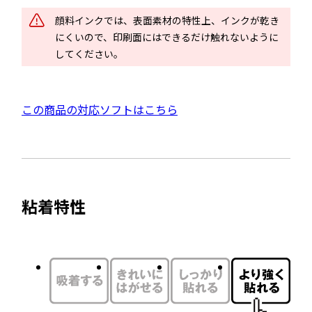
ウ
顔料インクでは、表面素材の特性上、インクが乾き
イ
にくいので、印刷面にはできるだけ触れないように
ン
してください。
ド
ウ
で
外
この商品の対応ソフトはこちら
開
部
き
サ
ま
イ
す
ト
粘着特性
を
別
ウ
イ
ン
ド