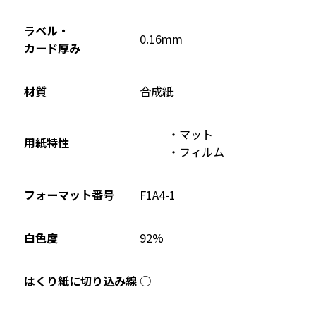
で
開
ラベル・
0.16mm
き
カード厚み
ま
す
材質
合成紙
マット
用紙特性
フィルム
フォーマット番号
F1A4-1
92%
白色度
○
はくり紙に切り込み線