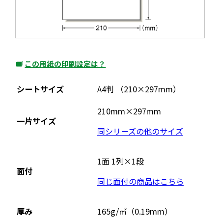
この用紙の印刷設定は？
外
部
シートサイズ
A4判 （210×297mm）
サ
イ
210mm×297mm
一片サイズ
ト
同シリーズの他のサイズ
を
別
ウ
1面 1列×1段
面付
イ
同じ面付の商品はこちら
ン
ド
ウ
厚み
165g/㎡（0.19mm）