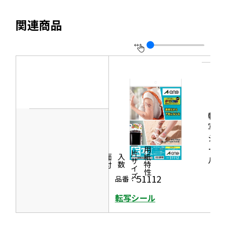
き
を
ま
イ
別
す
関連商品
ト
ウ
を
イ
別
ン
ウ
ド
イ
ウ
ン
で
ド
転
開
ウ
写
き
シ
で
ま
一片サイズ
ー
商品情報
シリーズ
用紙特性
開
す
価格
面付
入数
ル
き
51112
品番：
ま
す
転写シール