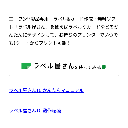
エーワン™製品専用 ラベル&カード作成・無料ソフ
ト「ラベル屋さん」を使えばラベルやカードなどをか
んたんにデザインして、お持ちのプリンターでいつで
も1シートからプリント可能！
外
を使ってみる
部
サ
イ
ト
を
外
ラベル屋さん10 かんたんマニュアル
別
ウ
部
イ
サ
ン
外
ラベル屋さん10 動作環境
ド
イ
ウ
部
で
ト
開
サ