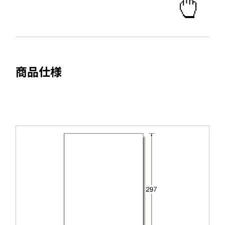
ウ
で
開
き
ま
商品仕様
す