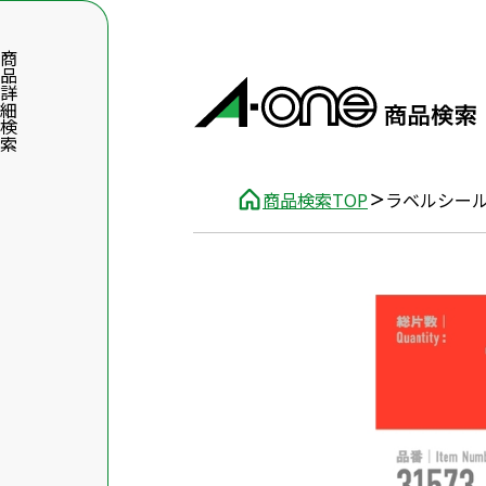
品詳細検索
商品検索TOP
ラベルシー
数字5桁を入力（半角数字）
前後に文字のある品番は、文字を除いて入力してください