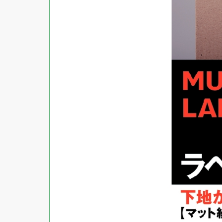
対応ソフト
下地がかくせる
水に強い
吸着
強粘着ラベル
超耐水ラベル
GPNエコ商品ねっと掲載商品
再生材使用商品
グリーン購入法適合商品
FSCミックス認証紙使用商品
水再分散型のり使用商品