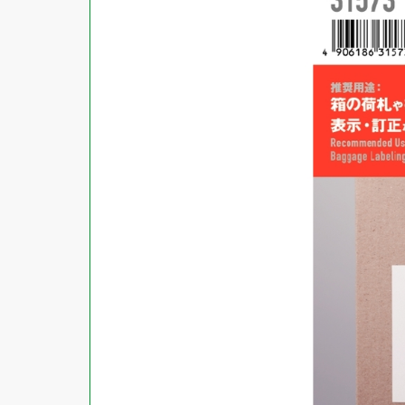
商品ジャンル
ラベル
使用プリンタ
カード
その他用紙
プリンタ兼用
用紙特性
用紙以外
インクジェット
レーザー
マット
シートサイズ
コピー機
光沢
熱転写
片面光沢
ラベル・カードサイズ
×
±
縦
mm
横
mm
ドットインパクト
両面光沢
貼る場所のサイズ
×
印刷しない
縦
mm
横
mm
フィルム
1シートあたりの面数
手書き
キレイにはがせる