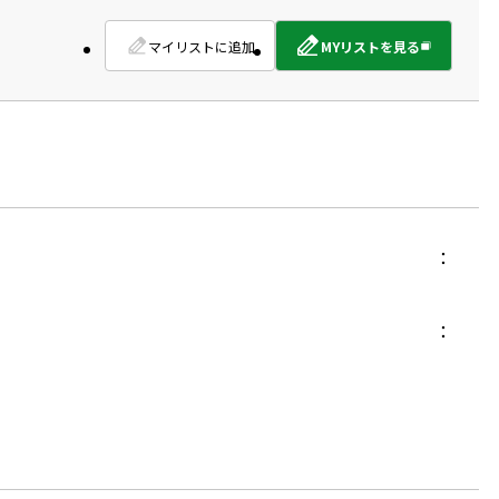
マイリストに追加
MYリストを見る
外
部
サ
イ
ト
を
別
ウ
イ
ン
ド
ウ
で
開
き
ま
す