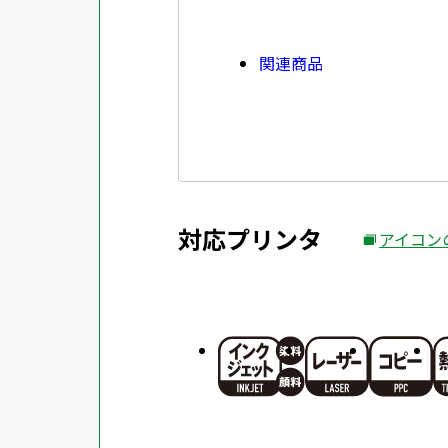
関連商品
対応プリンタ
アイコン
外
部
サ
イ
ト
を
別