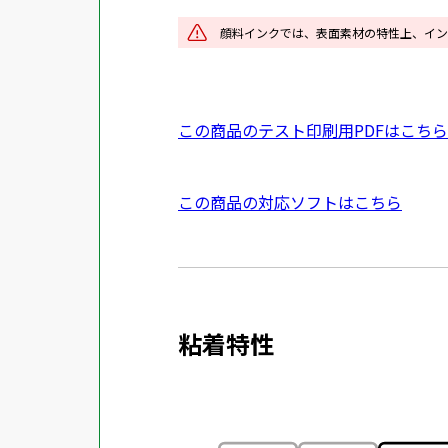
ウ
イ
顔料インクでは、表面素材の特性上、イン
ン
ド
ウ
P
この商品のテスト印刷用PDFはこちら
で
D
開
F
き
外
この商品の対応ソフトはこちら
資
ま
部
料
す
サ
を
イ
別
ト
ウ
粘着特性
を
イ
別
ン
ウ
ド
イ
ウ