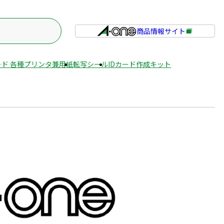
商品情報サイト
外
部
サ
ド 各種プリンタ兼用紙
転写シール
IDカード作成キット
イ
ト
を
別
ウ
イ
ン
ド
ウ
で
開
き
ま