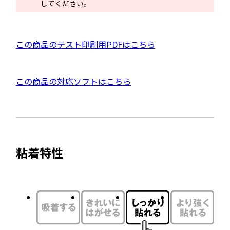
で
してください。
開
き
ま
P
この商品のテスト印刷用PDFはこちら
す
D
F
外
この商品の対応ソフトはこちら
資
部
料
サ
を
イ
別
ト
ウ
粘着特性
を
イ
別
ン
ウ
ド
イ
ウ
ン
で
ド