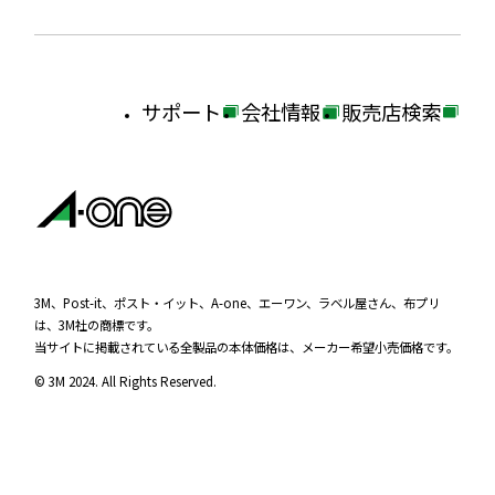
サポート
会社情報
販売店検索
外
外
外
部
部
部
サ
サ
サ
イ
イ
イ
ト
ト
ト
を
を
を
3M、Post-it、ポスト・イット、A-one、エーワン、ラベル屋さん、布プリ
は、3M社の商標です。
別
別
別
当サイトに掲載されている全製品の本体価格は、メーカー希望小売価格です。
ウ
ウ
ウ
© 3M 2024. All Rights Reserved.
イ
イ
イ
ン
ン
ン
ド
ド
ド