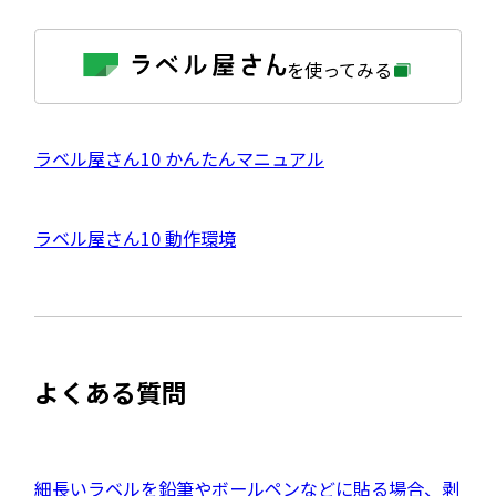
外
を使ってみる
部
サ
イ
ト
を
外
ラベル屋さん10 かんたんマニュアル
別
ウ
部
イ
サ
ン
外
ラベル屋さん10 動作環境
ド
イ
ウ
部
で
ト
開
サ
き
を
ま
イ
別
す
ト
ウ
よくある質問
を
イ
別
ン
ウ
ド
イ
外
細長いラベルを鉛筆やボールペンなどに貼る場合、剥