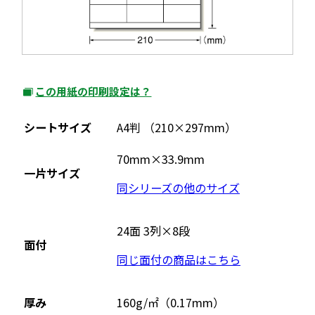
この用紙の印刷設定は？
外
部
シートサイズ
A4判 （210×297mm）
サ
イ
70mm×33.9mm
一片サイズ
ト
同シリーズの他のサイズ
を
別
ウ
24面 3列×8段
面付
イ
同じ面付の商品はこちら
ン
ド
ウ
厚み
160g/㎡（0.17mm）