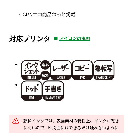
GPNエコ商品ねっと掲載
対応プリンタ
アイコンの説明
外
部
サ
イ
ト
を
別
ウ
イ
ン
ド
顔料インクでは、表面素材の特性上、インクが乾き
ウ
にくいので、印刷面にはできるだけ触れないように