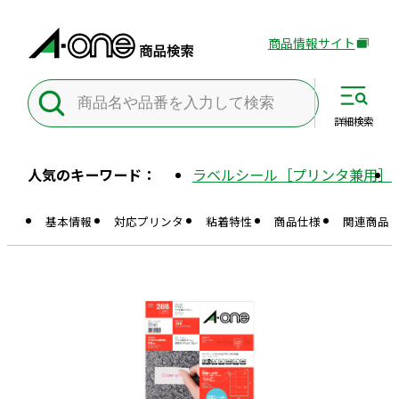
商品情報サイト
外
部
サ
イ
詳細
検索
ト
を
人気のキーワード：
ラベルシール［プリンタ兼用］
別
ウ
基本情報
対応プリンタ
粘着特性
商品仕様
関連商品
イ
ン
ド
ウ
で
開
き
ま
す