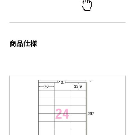
開
ウ
き
で
ま
開
す
き
ま
商品仕様
す