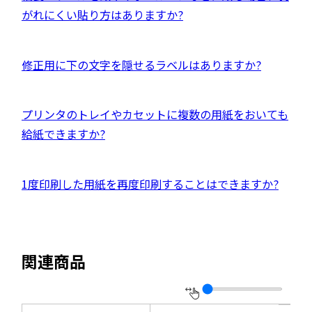
ウ
ン
部
がれにくい貼り方はありますか?
で
ド
サ
開
ウ
イ
き
外
修正用に下の文字を隠せるラベルはありますか?
で
ト
ま
部
開
を
す
サ
き
別
外
プリンタのトレイやカセットに複数の用紙をおいても
イ
ま
ウ
部
給紙できますか?
ト
す
イ
サ
を
ン
イ
別
外
1度印刷した用紙を再度印刷することはできますか?
ド
ト
ウ
部
ウ
を
イ
サ
で
別
ン
イ
開
ウ
関連商品
ド
ト
き
イ
ウ
を
ま
ン
で
別
す
ド