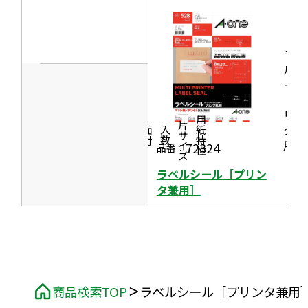
開
ウ
ウ
き
イ
で
ま
ン
ラベ
開
す
ド
ルシ
き
ール
ウ
ま
［プ
で
す
リン
一片サイズ
商品情報
シリーズ
用紙特性
開
タ兼
価格
面付
入数
き
用］
72324
品番：
ま
ラベルシール［プリン
す
タ兼用］
商品検索TOP
ラベルシール［プリンタ兼用