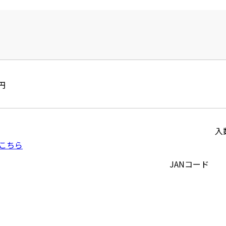
円
入
こちら
JANコード