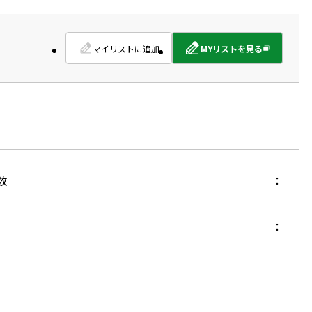
マイリストに追加
MYリストを見る
外
部
サ
イ
ト
を
別
ウ
イ
数
ン
ド
ウ
で
開
き
ま
す