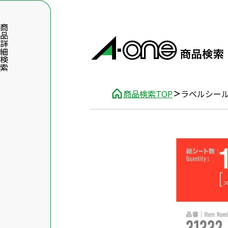
品詳細検索
商品検索TOP
ラベルシー
数字5桁を入力（半角数字）
前後に文字のある品番は、文字を除いて入力してください