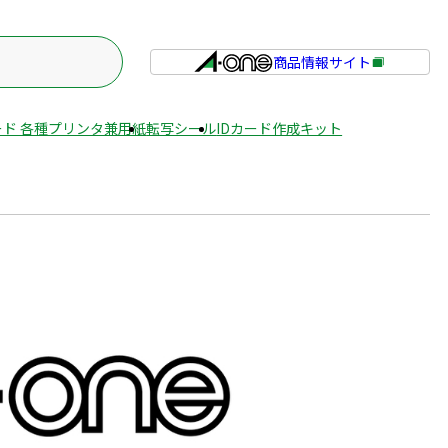
商品情報サイト
外
部
サ
ド 各種プリンタ兼用紙
転写シール
IDカード作成キット
イ
ト
を
別
ウ
イ
ン
ド
ウ
で
開
き
ま