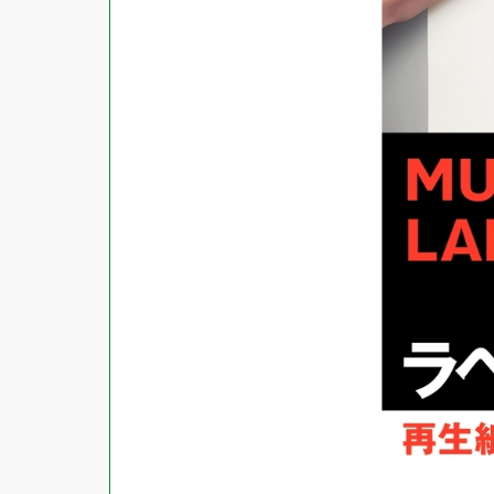
対応ソフト
下地がかくせる
水に強い
吸着
強粘着ラベル
超耐水ラベル
GPNエコ商品ねっと掲載商品
再生材使用商品
グリーン購入法適合商品
FSCミックス認証紙使用商品
水再分散型のり使用商品