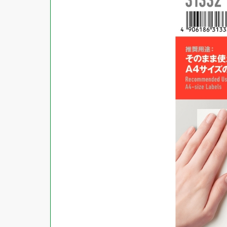
商品ジャンル
ラベル
使用プリンタ
カード
その他用紙
プリンタ兼用
用紙特性
用紙以外
インクジェット
レーザー
マット
シートサイズ
コピー機
光沢
熱転写
片面光沢
ラベル・カードサイズ
×
±
縦
mm
横
mm
ドットインパクト
両面光沢
貼る場所のサイズ
×
印刷しない
縦
mm
横
mm
フィルム
1シートあたりの面数
手書き
キレイにはがせる