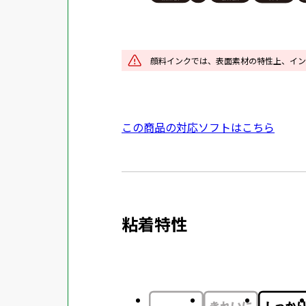
を
別
ウ
イ
顔料インクでは、表面素材の特性上、イン
ン
ド
ウ
外
この商品の対応ソフトはこちら
で
部
開
サ
き
イ
ま
ト
す
粘着特性
を
別
ウ
イ
ン