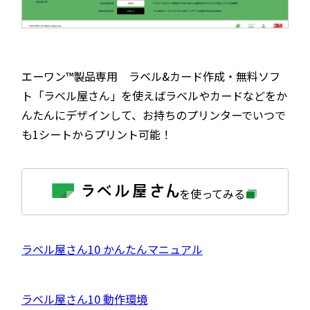
エーワン™製品専用 ラベル&カード作成・無料ソフ
ト「ラベル屋さん」を使えばラベルやカードなどをか
んたんにデザインして、お持ちのプリンターでいつで
も1シートからプリント可能！
外
を使ってみる
部
サ
イ
ト
を
外
ラベル屋さん10 かんたんマニュアル
別
ウ
部
イ
サ
ン
外
ラベル屋さん10 動作環境
ド
イ