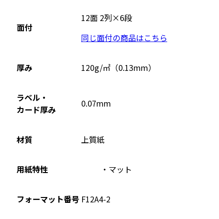
別
ウ
12面 2列×6段
面付
イ
同じ面付の商品はこちら
ン
ド
ウ
厚み
120g/㎡（0.13mm）
で
開
ラベル・
0.07mm
き
カード厚み
ま
す
材質
上質紙
用紙特性
マット
フォーマット番号
F12A4-2