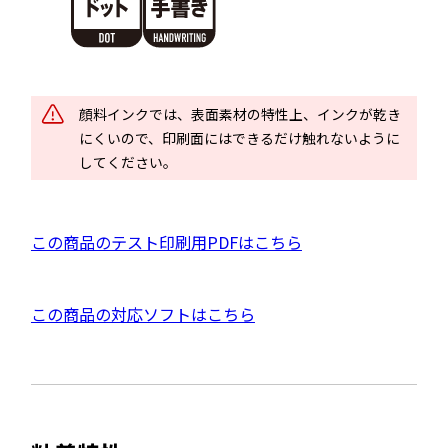
別
ウ
イ
ン
ド
顔料インクでは、表面素材の特性上、インクが乾き
ウ
にくいので、印刷面にはできるだけ触れないように
で
してください。
開
き
ま
P
この商品のテスト印刷用PDFはこちら
す
D
F
外
この商品の対応ソフトはこちら
資
部
料
サ
を
イ
別
ト
ウ