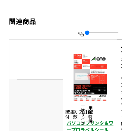
を
ン
サ
別
ド
イ
ウ
関連商品
ウ
ト
イ
で
を
ン
開
別
ド
き
ウ
パ
ウ
ソ
ま
イ
で
コ
す
ン
ン
開
ド
プ
き
リ
ウ
ま
ン
で
す
タ
開
＆
き
ワ
一片サイズ
商品情報
シリーズ
用紙特性
ー
28183
ま
品番：
価格
面付
入数
プ
す
パソコンプリンタ＆ワ
ロ
ープロラベルシール
ラ