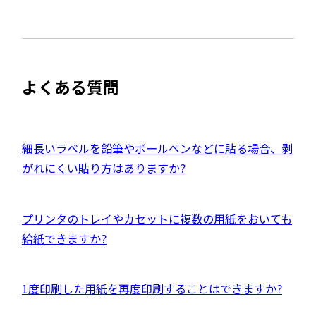
ウ
部
で
ト
開
サ
き
を
ま
イ
別
す
ト
ウ
よくある質問
を
イ
別
ン
ウ
ド
イ
外
細長いラベルを鉛筆やボールペンなどに貼る場合、剥
ウ
ン
部
がれにくい貼り方はありますか?
で
ド
サ
開
ウ
イ
き
外
プリンタのトレイやカセットに複数の用紙をおいても
で
ト
ま
部
給紙できますか?
開
を
す
サ
き
別
イ
ま
ウ
外
1度印刷した用紙を再度印刷することはできますか?
ト
す
イ
部