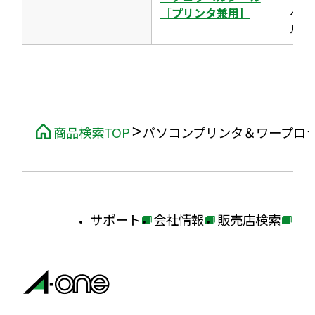
［プリンタ兼用］
ベ
ル
商品検索TOP
パソコンプリンタ＆ワープロ
サポート
会社情報
販売店検索
外
外
外
部
部
部
サ
サ
サ
イ
イ
イ