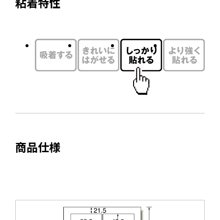
粘着特性
を
イ
別
ン
ウ
ド
イ
ウ
ン
で
ド
開
ウ
き
で
ま
開
す
き
ま
商品仕様
す