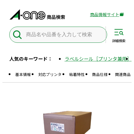
商品情報サイト
外
部
サ
イ
詳細
検索
ト
を
人気のキーワード：
ラベルシール［プリンタ兼用］
別
ウ
基本情報
対応プリンタ
粘着特性
商品仕様
関連商品
イ
ン
ド
ウ
で
開
き
ま
す