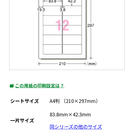
この用紙の印刷設定は？
外
部
シートサイズ
A4判 （210×297mm）
サ
イ
83.8mm×42.3mm
一片サイズ
ト
同シリーズの他のサイズ
を