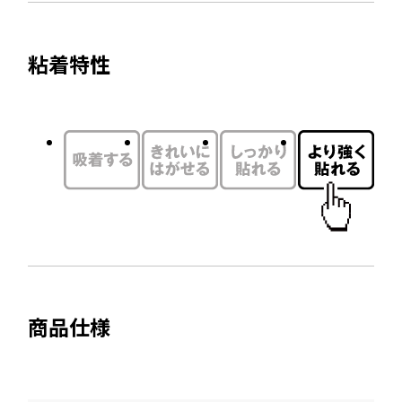
イ
ウ
ト
で
粘着特性
を
開
別
き
ウ
ま
す
イ
ン
ド
ウ
で
開
き
ま
商品仕様
す