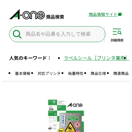
商品情報サイト
外
部
サ
イ
詳細
検索
ト
を
人気のキーワード：
ラベルシール［プリンタ兼用］
別
ウ
基本情報
対応プリンタ
粘着特性
商品仕様
関連商品
イ
ン
ド
ウ
で
開
き
ま
す