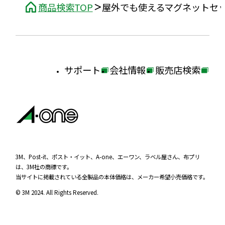
商品検索TOP
屋外でも使えるマグネットセ
サポート
会社情報
販売店検索
外
外
外
部
部
部
サ
サ
サ
イ
イ
イ
ト
ト
ト
を
を
を
3M、Post-it、ポスト・イット、A-one、エーワン、ラベル屋さん、布プリ
は、3M社の商標です。
別
別
別
当サイトに掲載されている全製品の本体価格は、メーカー希望小売価格です。
ウ
ウ
ウ
© 3M 2024. All Rights Reserved.
イ
イ
イ
ン
ン
ン