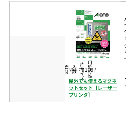
ン
ウ
ド
イ
屋外
ウ
ン
でも
で
使え
ド
開
るマ
ウ
グネ
き
で
ット
ま
セッ
開
一片サイズ
す
商品情報
シリーズ
用紙特性
ト
き
価格
面付
入数
31037
品番：
［レ
ま
ーザ
屋外でも使えるマグネ
す
ー］
ットセット［レーザー
プリンタ］