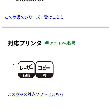
この商品のシリーズ一覧はこちら
対応プリンタ
アイコンの説明
外
部
サ
イ
ト
を
別
ウ
外
この商品の対応ソフトはこちら
イ
部
ン
サ
ド