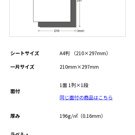
シートサイズ
A4判 （210×297mm）
一片サイズ
210mm×297mm
1面 1列×1段
面付
同じ面付の商品はこちら
厚み
196g/㎡（0.16mm）
ラベル・