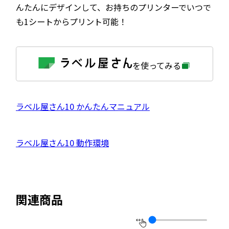
んたんにデザインして、お持ちのプリンターでいつで
も1シートからプリント可能！
外
を使ってみる
部
サ
イ
ト
を
外
ラベル屋さん10 かんたんマニュアル
別
ウ
部
イ
サ
ン
外
ラベル屋さん10 動作環境
ド
イ
ウ
部
で
ト
開
サ
き
を
ま
イ
別
す
関連商品
ト
ウ
を
イ
別