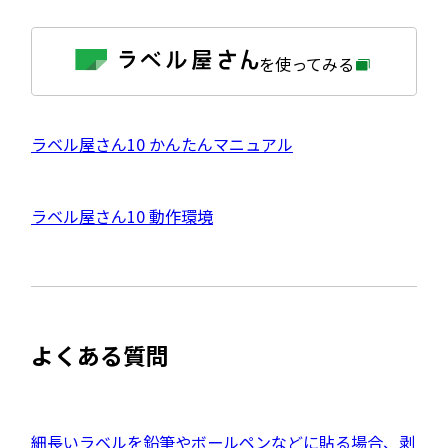
外
を使ってみる
部
サ
イ
ト
を
外
ラベル屋さん10 かんたんマニュアル
別
ウ
部
イ
サ
ン
外
ラベル屋さん10 動作環境
ド
イ
ウ
部
で
ト
開
サ
き
を
ま
イ
別
す
ト
ウ
よくある質問
を
イ
別
ン
ウ
ド
イ
外
細長いラベルを鉛筆やボールペンなどに貼る場合、剥