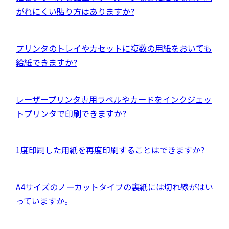
ウ
ン
部
がれにくい貼り方はありますか?
で
ド
サ
開
ウ
イ
き
外
プリンタのトレイやカセットに複数の用紙をおいても
で
ト
ま
部
給紙できますか?
開
を
す
サ
き
別
イ
ま
ウ
外
レーザープリンタ専用ラベルやカードをインクジェッ
ト
す
イ
部
トプリンタで印刷できますか?
を
ン
サ
別
ド
イ
ウ
外
1度印刷した用紙を再度印刷することはできますか?
ウ
ト
イ
部
で
を
ン
サ
開
別
外
A4サイズのノーカットタイプの裏紙には切れ線がはい
ド
イ
き
ウ
部
っていますか。
ウ
ト
ま
イ
サ
で
を
す
ン