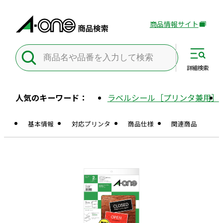
商品情報サイト
外
部
サ
イ
詳細
検索
ト
を
人気のキーワード：
ラベルシール［プリンタ兼用］
別
ウ
基本情報
対応プリンタ
商品仕様
関連商品
イ
ン
ド
ウ
で
開
き
ま
す