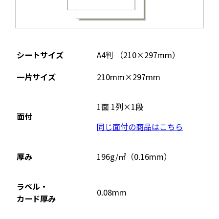
シートサイズ
A4判 （210×297mm）
一片サイズ
210mm×297mm
1面 1列×1段
面付
同じ面付の商品はこちら
厚み
196g/㎡（0.16mm）
ラベル・
0.08mm
カード厚み