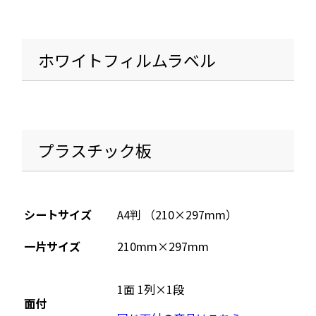
別
き
ウ
ま
す
イ
ホワイトフィルムラベル
ン
ド
ウ
で
開
プラスチック板
き
ま
す
シートサイズ
A4判 （210×297mm）
一片サイズ
210mm×297mm
1面 1列×1段
面付