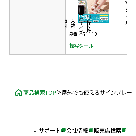
で
写
す
シ
開
一片サイズ
ー
商品情報
シリーズ
用紙特性
き
価格
面付
入数
ル
ま
51112
品番：
す
転写シール
商品検索TOP
屋外でも使えるサインプレー
サポート
会社情報
販売店検索
外
外
外