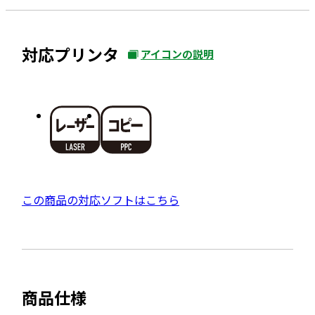
対応プリンタ
アイコンの説明
外
部
サ
イ
ト
を
別
ウ
外
この商品の対応ソフトはこちら
イ
部
ン
サ
ド
イ
ウ
ト
で
商品仕様
を
開