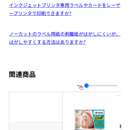
イ
開
別
外
インクジェットプリンタ専用ラベルやカードをレーザ
ド
ト
き
ウ
部
ープリンタで印刷できますか?
ウ
を
ま
イ
サ
で
別
す
ン
イ
開
ウ
外
ノーカットのラベル用紙の剥離紙がはがしにくいが、
ド
ト
き
イ
部
はがしやすくする方法はありますか?
ウ
を
ま
ン
サ
で
別
す
ド
イ
開
ウ
ウ
ト
き
イ
関連商品
で
を
ま
ン
開
別
す
ド
き
ウ
ウ
ま
イ
で
す
ン
開
ド
き
ウ
転
ま