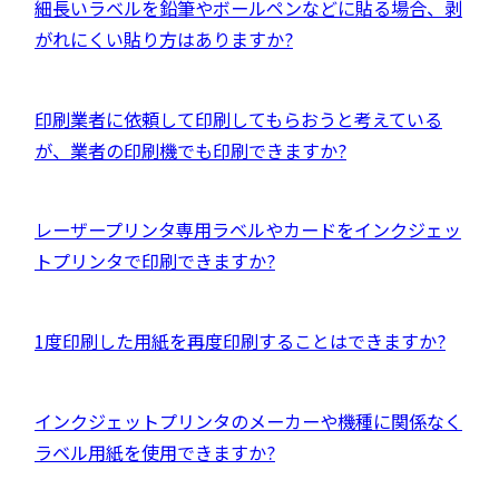
イ
外
細長いラベルを鉛筆やボールペンなどに貼る場合、剥
ウ
ン
部
がれにくい貼り方はありますか?
で
ド
サ
開
ウ
イ
き
外
印刷業者に依頼して印刷してもらおうと考えている
で
ト
ま
部
が、業者の印刷機でも印刷できますか?
開
を
す
サ
き
別
イ
ま
ウ
外
レーザープリンタ専用ラベルやカードをインクジェッ
ト
す
イ
部
トプリンタで印刷できますか?
を
ン
サ
別
ド
イ
ウ
外
1度印刷した用紙を再度印刷することはできますか?
ウ
ト
イ
部
で
を
ン
サ
開
別
外
インクジェットプリンタのメーカーや機種に関係なく
ド
イ
き
ウ
部
ラベル用紙を使用できますか?
ウ
ト
ま
イ
サ
で
を