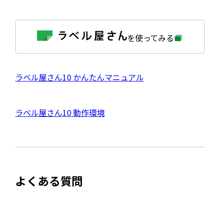
外
を使ってみる
部
サ
イ
ト
を
外
ラベル屋さん10 かんたんマニュアル
別
ウ
部
イ
サ
ン
外
ラベル屋さん10 動作環境
ド
イ
ウ
部
で
ト
開
サ
き
を
ま
イ
別
す
ト
ウ
よくある質問
を
イ
別
ン
ウ
ド