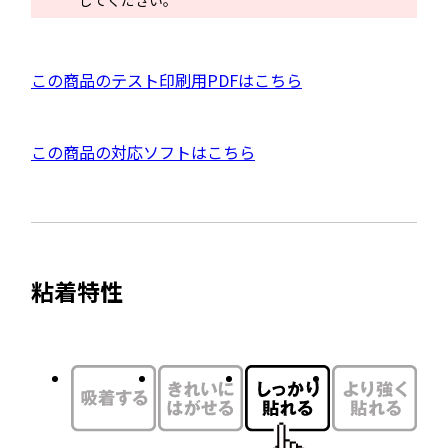
してください。
ド
ウ
で
P
この商品のテスト印刷用PDFはこちら
開
D
き
F
ま
外
この商品の対応ソフトはこちら
資
す
部
料
サ
を
イ
別
ト
ウ
粘着特性
を
イ
別
ン
ウ
ド
イ
ウ
ン
で
ド
開