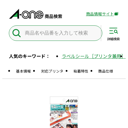
商品情報サイト
外
部
サ
イ
詳細
検索
ト
を
人気のキーワード：
ラベルシール［プリンタ兼用］
別
ウ
基本情報
対応プリンタ
粘着特性
商品仕様
イ
ン
ド
ウ
で
開
き
ま
す