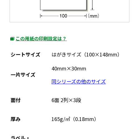
この用紙の印刷設定は？
外
部
シートサイズ
はがきサイズ（100×148mm）
サ
イ
40mm×30mm
一片サイズ
ト
同シリーズの他のサイズ
を
別
ウ
面付
6面 2列×3段
イ
ン
厚み
165g/㎡（0.18mm）
ド
ウ
ラベル・