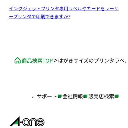
す
ン
イ
開
別
外
インクジェットプリンタ専用ラベルやカードをレーザ
ド
ト
き
ウ
部
ープリンタで印刷できますか?
ウ
を
ま
イ
サ
で
別
す
ン
イ
開
ウ
ド
ト
き
イ
ウ
を
ま
ン
で
別
す
ド
商品検索TOP
はがきサイズのプリンタラベ
開
ウ
ウ
き
イ
で
ま
ン
開
す
ド
き
サポート
会社情報
販売店検索
ウ
ま
外
外
外
で
す
部
部
部
開
サ
サ
サ
き
イ
イ
イ