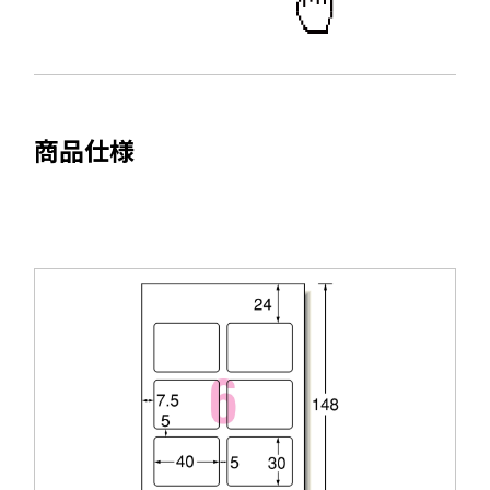
ウ
き
で
ま
開
す
き
ま
商品仕様
す