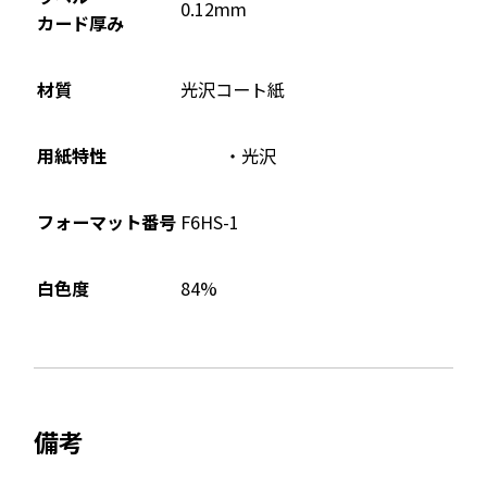
で
0.12mm
カード厚み
開
き
ま
材質
光沢コート紙
す
用紙特性
光沢
フォーマット番号
F6HS-1
84%
白色度
備考