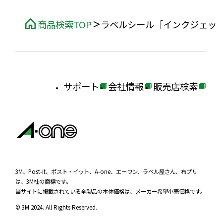
商品検索TOP
ラベルシール［インクジェッ
サポート
会社情報
販売店検索
外
外
外
部
部
部
サ
サ
サ
イ
イ
イ
ト
ト
ト
を
を
を
3M、Post-it、ポスト・イット、A-one、エーワン、ラベル屋さん、布プリ
は、3M社の商標です。
別
別
別
当サイトに掲載されている全製品の本体価格は、メーカー希望小売価格です。
ウ
ウ
ウ
© 3M 2024. All Rights Reserved.
イ
イ
イ