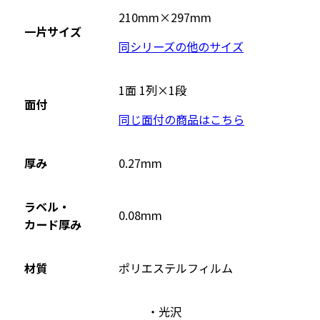
イ
210mm×297mm
一片サイズ
ト
同シリーズの他のサイズ
を
別
ウ
1面 1列×1段
面付
イ
同じ面付の商品はこちら
ン
ド
ウ
厚み
0.27mm
で
開
ラベル・
0.08mm
き
カード厚み
ま
す
材質
ポリエステルフィルム
光沢