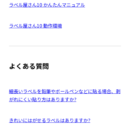
を
外
ラベル屋さん10 かんたんマニュアル
別
ウ
部
イ
サ
ン
外
ラベル屋さん10 動作環境
ド
イ
ウ
部
で
ト
開
サ
き
を
ま
イ
別
す
ト
ウ
よくある質問
を
イ
別
ン
ウ
ド
イ
外
細長いラベルを鉛筆やボールペンなどに貼る場合、剥
ウ
ン
部
がれにくい貼り方はありますか?
で
ド
サ
開
ウ
イ
き
外
きれいにはがせるラベルはありますか?
で
ト
ま
部