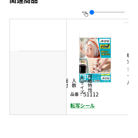
を
ま
ン
開
別
す
ド
き
ウ
ウ
ま
イ
で
す
ン
開
ド
き
ウ
転
ま
で
写
す
シ
開
一片サイズ
ー
商品情報
シリーズ
用紙特性
き
価格
面付
入数
ル
ま
51112
品番：
す
転写シール