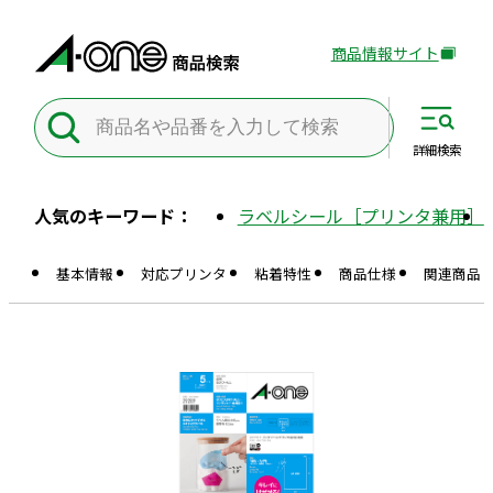
商品情報サイト
外
部
サ
イ
詳細
検索
ト
を
人気のキーワード：
ラベルシール［プリンタ兼用］
別
ウ
基本情報
対応プリンタ
粘着特性
商品仕様
関連商品
イ
ン
ド
ウ
で
開
き
ま
す