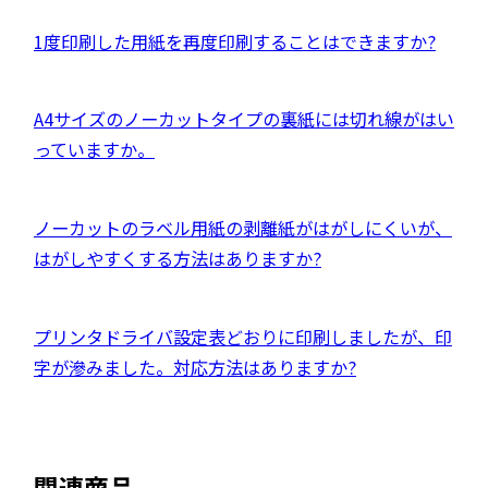
開
を
す
サ
き
別
外
1度印刷した用紙を再度印刷することはできますか?
イ
ま
ウ
部
ト
す
イ
サ
を
外
A4サイズのノーカットタイプの裏紙には切れ線がはい
ン
イ
別
部
っていますか。
ド
ト
ウ
サ
ウ
を
イ
イ
で
別
外
ノーカットのラベル用紙の剥離紙がはがしにくいが、
ン
ト
開
ウ
部
はがしやすくする方法はありますか?
ド
を
き
イ
サ
ウ
別
ま
ン
イ
で
ウ
外
プリンタドライバ設定表どおりに印刷しましたが、印
す
ド
ト
開
イ
部
字が滲みました。対応方法はありますか?
ウ
を
き
ン
サ
で
別
ま
ド
イ
開
ウ
す
ウ
ト
き
イ
関連商品
で