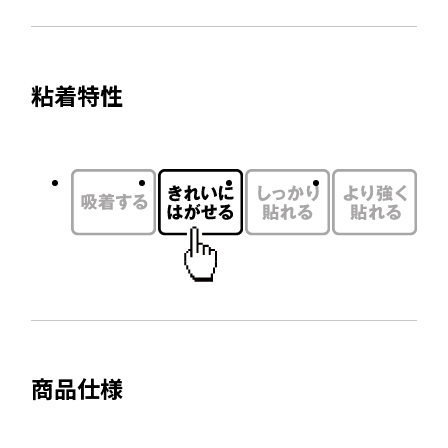
サ
ド
イ
ウ
ト
で
粘着特性
を
開
別
き
ウ
ま
す
イ
ン
ド
ウ
で
開
き
ま
商品仕様
す