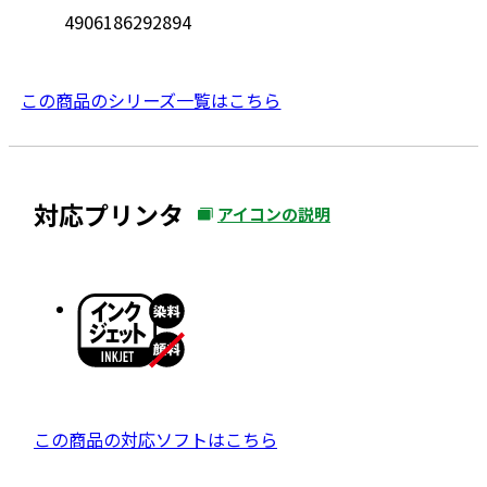
4906186292894
この商品のシリーズ一覧はこちら
対応プリンタ
アイコンの説明
外
部
サ
イ
ト
を
別
ウ
外
この商品の対応ソフトはこちら
イ
部
ン