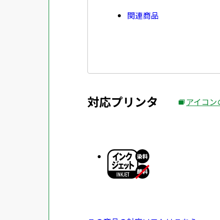
関連商品
対応プリンタ
アイコン
外
部
サ
イ
ト
を
別
ウ
イ