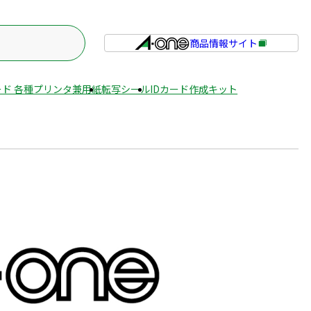
商品情報サイト
外
部
サ
ド 各種プリンタ兼用紙
転写シール
IDカード作成キット
イ
ト
を
別
ウ
イ
ン
ド
ウ
で
開
き
ま