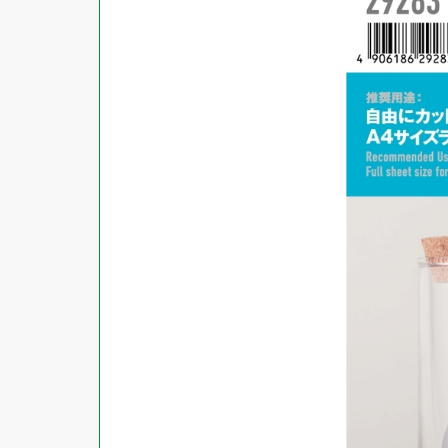
商品ジャンル
ラベル
使用プリンタ
カード
その他用紙
プリンタ兼用
用紙特性
用紙以外
インクジェット
レーザー
マット
シートサイズ
コピー機
光沢
熱転写
片面光沢
ラベル・カードサイズ
×
±
縦
mm
横
mm
ドットインパクト
両面光沢
貼る場所のサイズ
×
印刷しない
縦
mm
横
mm
フィルム
1シートあたりの面数
手書き
キレイにはがせる