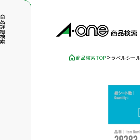
品詳細検索
商品検索TOP
ラベルシー
数字5桁を入力（半角数字）
前後に文字のある品番は、文字を除いて入力してください