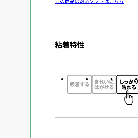
外
この商品の対応ソフトはこちら
ン
部
ド
サ
ウ
イ
で
ト
開
粘着特性
を
き
別
ま
ウ
す
イ
ン
ド
ウ
で
開
き
ま