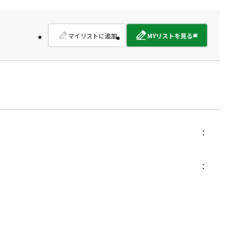
マイリストに追加
MYリストを見る
外
部
サ
イ
ト
を
別
ウ
イ
ン
ド
ウ
で
開
き
ま
す