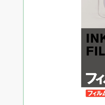
対応ソフト
下地がかくせる
水に強い
吸着
強粘着ラベル
超耐水ラベル
GPNエコ商品ねっと掲載商品
再生材使用商品
グリーン購入法適合商品
FSCミックス認証紙使用商品
水再分散型のり使用商品