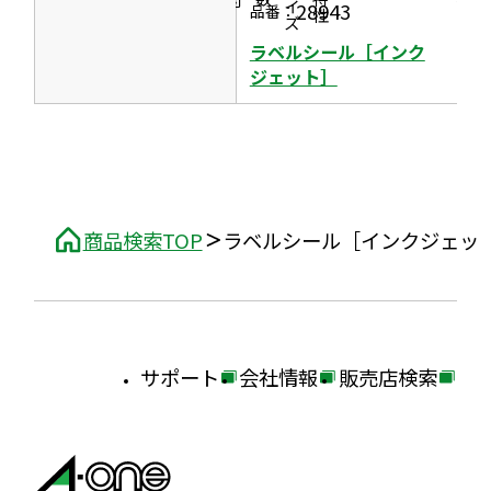
ま
28943
品番：
ト］
す
ラベルシール［インク
ジェット］
商品検索TOP
ラベルシール［インクジェッ
サポート
会社情報
販売店検索
外
外
外
部
部
部
サ
サ
サ