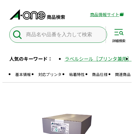
商品情報サイト
外
部
サ
イ
詳細
検索
ト
を
人気のキーワード：
ラベルシール［プリンタ兼用］
別
ウ
基本情報
対応プリンタ
粘着特性
商品仕様
関連商品
イ
ン
ド
ウ
で
開
き
ま
す