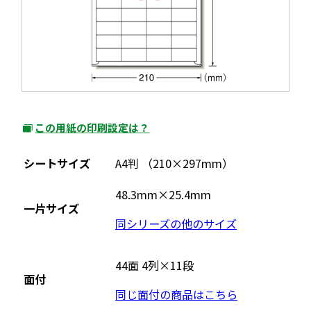
この用紙の印刷設定は？
外
部
シートサイズ
A4判 （210×297mm）
サ
イ
48.3mm×25.4mm
一片サイズ
ト
同シリーズの他のサイズ
を
別
ウ
44面 4列×11段
面付
イ
同じ面付の商品はこちら
ン