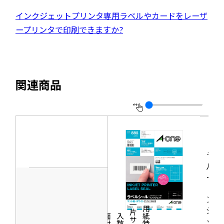
ン
イ
開
別
外
インクジェットプリンタ専用ラベルやカードをレーザ
ド
ト
き
ウ
部
ープリンタで印刷できますか?
ウ
を
ま
イ
サ
で
別
す
ン
イ
開
ウ
ド
ト
き
イ
関連商品
ウ
を
ま
ン
で
別
す
ド
開
ウ
ウ
き
イ
で
ま
ン
開
す
ラベ
ド
き
ルシ
ウ
ま
ール
で
［イ
す
開
ンク
一片サイズ
ジェ
商品情報
シリーズ
用紙特性
き
価格
面付
入数
ッ