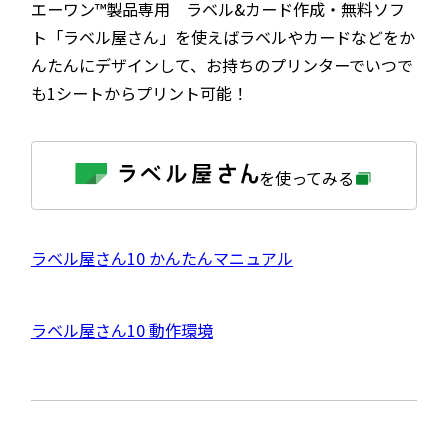
エーワン™製品専用 ラベル&カード作成・無料ソフ
ト「ラベル屋さん」を使えばラベルやカードなどをか
んたんにデザインして、お持ちのプリンターでいつで
も1シートからプリント可能！
外
を使ってみる
部
サ
イ
ト
を
外
ラベル屋さん10 かんたんマニュアル
別
ウ
部
イ
サ
ン
外
ラベル屋さん10 動作環境
ド
イ
ウ
部
で
ト
開
サ
き
を
ま
イ
別
す
ト