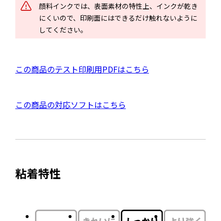
顔料インクでは、表面素材の特性上、インクが乾き
イ
にくいので、印刷面にはできるだけ触れないように
ン
してください。
ド
ウ
で
P
この商品のテスト印刷用PDFはこちら
開
D
き
F
ま
外
この商品の対応ソフトはこちら
資
す
部
料
サ
を
イ
別
ト
ウ
粘着特性
を
イ
別
ン
ウ
ド
イ