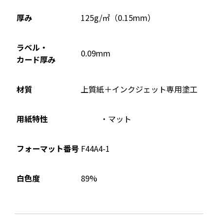
ド
ウ
厚み
125g/㎡（0.15mm）
で
開
ラベル・
0.09mm
き
カード厚み
ま
す
材質
上質紙＋インクジェット専用塗工
用紙特性
マット
フォーマット番号
F44A4-1
89%
白色度