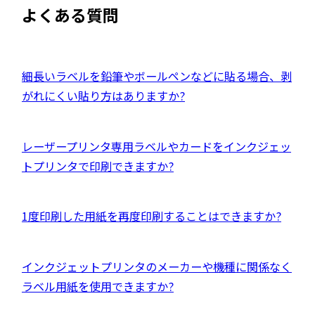
ウ
よくある質問
を
イ
別
ン
ウ
ド
イ
外
細長いラベルを鉛筆やボールペンなどに貼る場合、剥
ウ
ン
部
がれにくい貼り方はありますか?
で
ド
サ
開
ウ
イ
き
外
レーザープリンタ専用ラベルやカードをインクジェッ
で
ト
ま
部
トプリンタで印刷できますか?
開
を
す
サ
き
別
イ
ま
ウ
外
1度印刷した用紙を再度印刷することはできますか?
ト
す
イ
部
を
ン
サ
別
外
インクジェットプリンタのメーカーや機種に関係なく
ド
イ
ウ
部
ラベル用紙を使用できますか?
ウ
ト
イ
サ
で
を