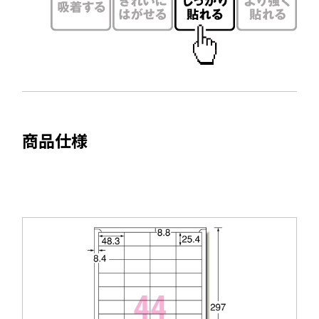
ウ
ン
で
ド
開
ウ
き
で
ま
開
す
き
ま
商品仕様
す