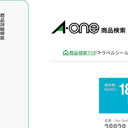
品詳細検索
商品検索TOP
ラベルシー
数字5桁を入力（半角数字）
前後に文字のある品番は、文字を除いて入力してください