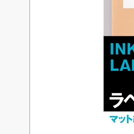
対応ソフト
下地がかくせる
水に強い
吸着
強粘着ラベル
超耐水ラベル
GPNエコ商品ねっと掲載商品
再生材使用商品
グリーン購入法適合商品
FSCミックス認証紙使用商品
水再分散型のり使用商品