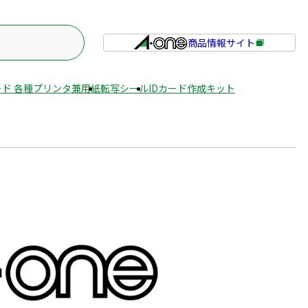
商品情報サイト
外
部
サ
ド 各種プリンタ兼用紙
転写シール
IDカード作成キット
イ
ト
を
別
ウ
イ
ン
ド
ウ
で
開
き
ま