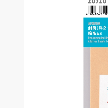
商品ジャンル
ラベル
使用プリンタ
カード
その他用紙
プリンタ兼用
用紙特性
用紙以外
インクジェット
レーザー
マット
シートサイズ
コピー機
光沢
熱転写
片面光沢
ラベル・カードサイズ
×
±
縦
mm
横
mm
ドットインパクト
両面光沢
貼る場所のサイズ
×
印刷しない
縦
mm
横
mm
フィルム
1シートあたりの面数
手書き
キレイにはがせる