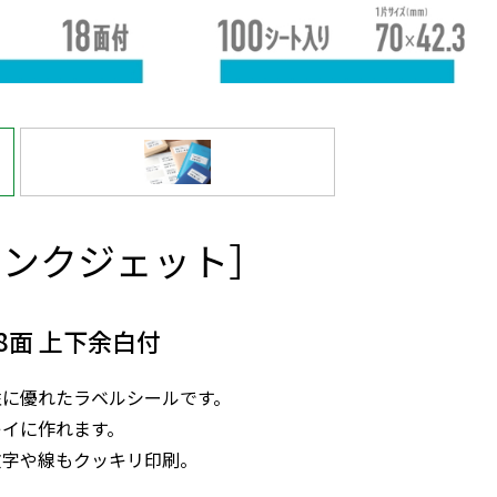
インクジェット］
8面 上下余白付
性に優れたラベルシールです。
レイに作れます。
文字や線もクッキリ印刷。