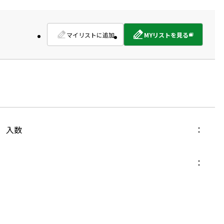
マイリストに追加
MYリストを見る
外
部
サ
イ
ト
を
別
ウ
イ
入数
ン
ド
ウ
で
開
き
ま
す