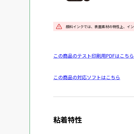
を
別
ウ
イ
顔料インクでは、表面素材の特性上、イン
ン
ド
ウ
P
この商品のテスト印刷用PDFはこちら
で
D
開
F
き
外
この商品の対応ソフトはこちら
資
ま
部
料
す
サ
を
イ
別
ト
ウ
粘着特性
を
イ
別
ン