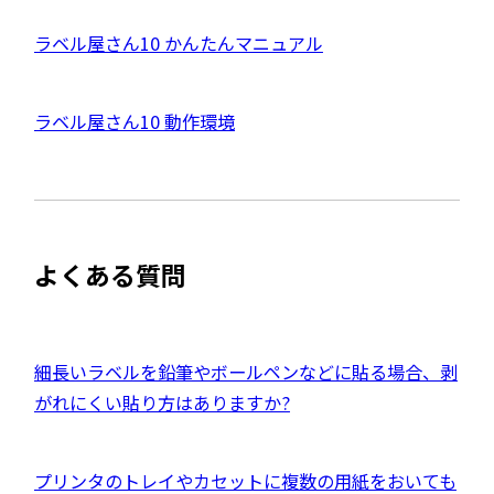
ト
を
外
ラベル屋さん10 かんたんマニュアル
別
ウ
部
イ
サ
ン
外
ラベル屋さん10 動作環境
ド
イ
ウ
部
で
ト
開
サ
き
を
ま
イ
別
す
ト
ウ
よくある質問
を
イ
別
ン
ウ
ド
イ
外
細長いラベルを鉛筆やボールペンなどに貼る場合、剥
ウ
ン
部
がれにくい貼り方はありますか?
で
ド
サ
開
ウ
イ
き
外
プリンタのトレイやカセットに複数の用紙をおいても
で