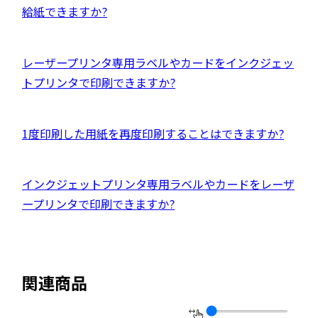
ト
ま
部
給紙できますか?
開
を
す
サ
き
別
イ
ま
ウ
外
レーザープリンタ専用ラベルやカードをインクジェッ
ト
す
イ
部
トプリンタで印刷できますか?
を
ン
サ
別
ド
イ
ウ
外
1度印刷した用紙を再度印刷することはできますか?
ウ
ト
イ
部
で
を
ン
サ
開
別
外
インクジェットプリンタ専用ラベルやカードをレーザ
ド
イ
き
ウ
部
ープリンタで印刷できますか?
ウ
ト
ま
イ
サ
で
を
す
ン
イ
開
別
ド
ト
き
ウ
関連商品
ウ
を
ま
イ
で
別
す
ン