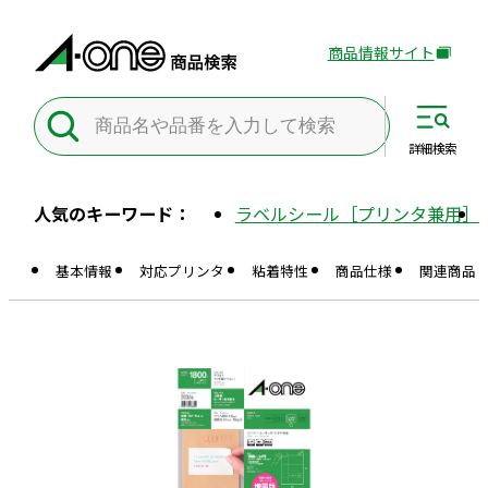
商品情報サイト
外
部
サ
イ
詳細
検索
ト
を
人気のキーワード：
ラベルシール［プリンタ兼用］
別
ウ
基本情報
対応プリンタ
粘着特性
商品仕様
関連商品
イ
ン
ド
ウ
で
開
き
ま
す