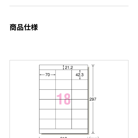
ま
開
す
き
ま
商品仕様
す