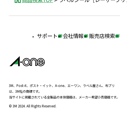
サポート
会社情報
販売店検索
外
外
外
部
部
部
サ
サ
サ
イ
イ
イ
ト
ト
ト
を
を
を
3M、Post-it、ポスト・イット、A-one、エーワン、ラベル屋さん、布プリ
は、3M社の商標です。
別
別
別
当サイトに掲載されている全製品の本体価格は、メーカー希望小売価格です。
ウ
ウ
ウ
© 3M 2024. All Rights Reserved.
イ
イ
イ
ン
ン
ン