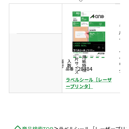
開
ウ
ド
き
イ
ウ
ま
ン
で
す
ラベ
ド
開
ルシ
ウ
き
ール
で
［レ
ま
開
ーザ
す
一片サイズ
ープ
商品情報
シリーズ
用紙特性
き
価格
面付
入数
リン
ま
28384
品番：
タ］
す
ラベルシール［レーザ
ープリンタ］
商品検索TOP
ラベルシール［レーザープリ