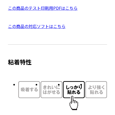
ウ
P
この商品のテスト印刷用PDFはこちら
イ
D
ン
F
ド
外
この商品の対応ソフトはこちら
資
ウ
部
料
で
サ
を
開
イ
別
き
ト
ウ
ま
粘着特性
を
す
イ
別
ン
ウ
ド
イ
ウ
ン
で
ド
開
ウ
き
で