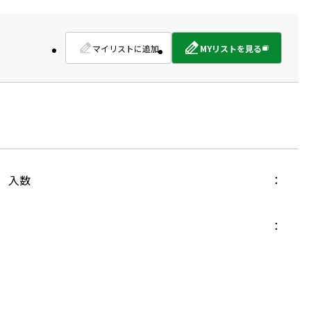
マイリストに追加
MYリストを見る
外
部
サ
イ
ト
を
別
ウ
イ
入数
ン
ド
ウ
で
開
き
ま
す