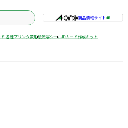
商品情報サイト
外
部
サ
ド 各種プリンタ兼用紙
転写シール
IDカード作成キット
イ
ト
を
別
ウ
イ
ン
ド
ウ
で
開
き
ま