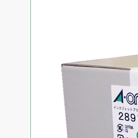
商品ジャンル
ラベル
使用プリンタ
カード
その他用紙
プリンタ兼用
用紙特性
用紙以外
インクジェット
レーザー
マット
シートサイズ
コピー機
光沢
熱転写
片面光沢
ラベル・カードサイズ
×
±
縦
mm
横
mm
ドットインパクト
両面光沢
貼る場所のサイズ
×
印刷しない
縦
mm
横
mm
フィルム
1シートあたりの面数
手書き
キレイにはがせる