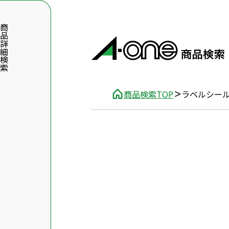
品詳細検索
商品検索TOP
ラベルシー
数字5桁を入力（半角数字）
前後に文字のある品番は、文字を除いて入力してください