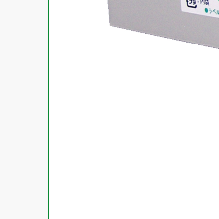
対応ソフト
下地がかくせる
水に強い
吸着
強粘着ラベル
超耐水ラベル
GPNエコ商品ねっと掲載商品
再生材使用商品
グリーン購入法適合商品
FSCミックス認証紙使用商品
水再分散型のり使用商品