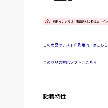
を
別
ウ
イ
顔料インクでは、表面素材の特性上、イン
ン
ド
ウ
P
この商品のテスト印刷用PDFはこちら
で
D
開
F
き
外
この商品の対応ソフトはこちら
資
ま
部
料
す
サ
を
イ
別
ト
ウ
粘着特性
を
イ
別
ン