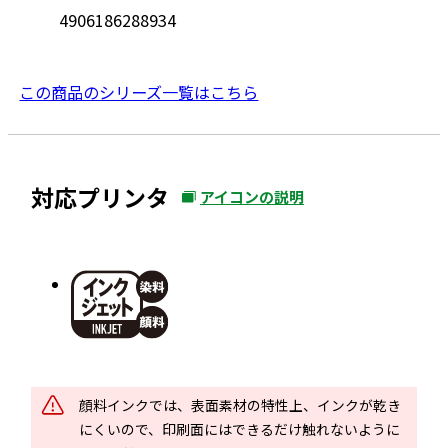
4906186288934
この商品のシリーズ一覧はこちら
対応プリンタ
アイコンの説明
外
部
サ
イ
ト
を
別
ウ
顔料インクでは、表面素材の特性上、インクが乾き
イ
にくいので、印刷面にはできるだけ触れないように
ン