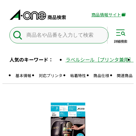
商品情報サイト
外
部
サ
イ
詳細
検索
ト
を
人気のキーワード：
ラベルシール［プリンタ兼用］
別
ウ
基本情報
対応プリンタ
粘着特性
商品仕様
関連商品
イ
ン
ド
ウ
で
開
き
ま
す