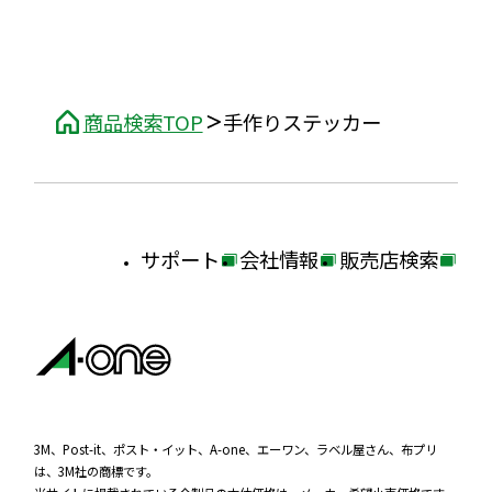
商品検索TOP
手作りステッカー
サポート
会社情報
販売店検索
外
外
外
部
部
部
サ
サ
サ
イ
イ
イ
ト
ト
ト
を
を
を
3M、Post-it、ポスト・イット、A-one、エーワン、ラベル屋さん、布プリ
は、3M社の商標です。
別
別
別