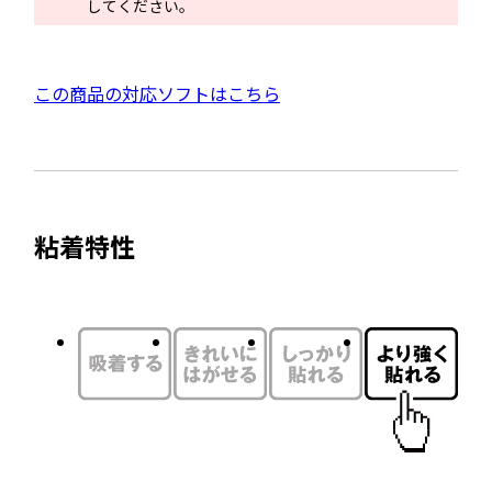
してください。
ド
ウ
で
外
この商品の対応ソフトはこちら
開
部
き
サ
ま
イ
す
ト
粘着特性
を
別
ウ
イ
ン
ド
ウ
で