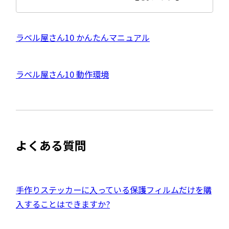
部
サ
イ
ト
を
外
ラベル屋さん10 かんたんマニュアル
別
ウ
部
イ
サ
ン
外
ラベル屋さん10 動作環境
ド
イ
ウ
部
で
ト
開
サ
き
を
ま
イ
別
す
ト
ウ
よくある質問
を
イ
別
ン
ウ
ド
イ
外
手作りステッカーに入っている保護フィルムだけを購
ウ
ン
部
入することはできますか?
で
ド
サ
開