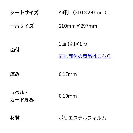
外
部
シートサイズ
A4判 （210×297mm）
サ
イ
一片サイズ
210mm×297mm
ト
を
1面 1列×1段
別
面付
ウ
同じ面付の商品はこちら
イ
ン
厚み
0.17mm
ド
ウ
ラベル・
で
0.10mm
カード厚み
開
き
ま
材質
ポリエステルフィルム
す