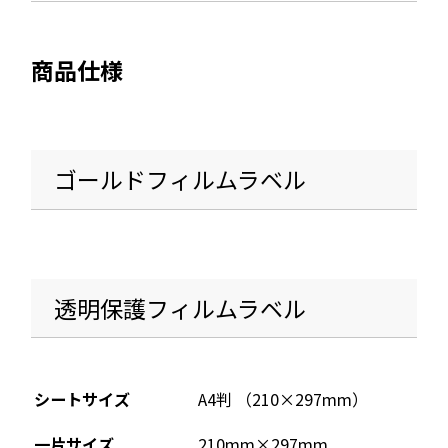
開
き
ま
商品仕様
す
ゴールドフィルムラベル
透明保護フィルムラベル
シートサイズ
A4判 （210×297mm）
一片サイズ
210mm×297mm