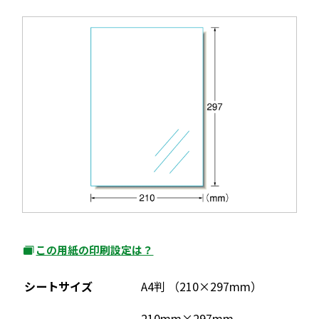
この用紙の印刷設定は？
外
部
シートサイズ
A4判 （210×297mm）
サ
イ
210mm×297mm