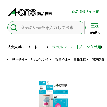
商品情報サイト
外
部
サ
イ
詳細
検索
ト
を
人気のキーワード：
ラベルシール［プリンタ兼用］
別
ウ
基本情報
対応プリンタ
粘着特性
商品仕様
関連商品
イ
ン
ド
ウ
で
開
き
ま
す