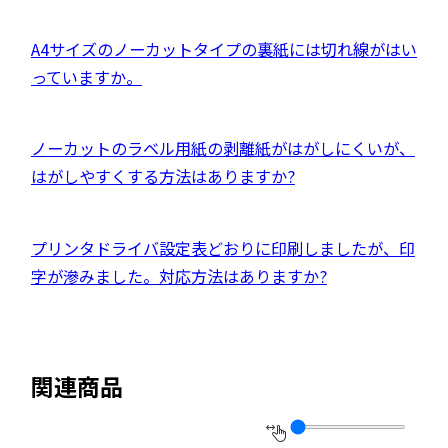
部
開
を
す
サ
き
別
外
A4サイズのノーカットタイプの裏紙には切れ線がはい
イ
ま
ウ
部
っていますか。
ト
す
イ
サ
を
ン
イ
別
外
ノーカットのラベル用紙の剥離紙がはがしにくいが、
ド
ト
ウ
部
はがしやすくする方法はありますか?
ウ
を
イ
サ
で
別
ン
イ
開
ウ
外
プリンタドライバ設定表どおりに印刷しましたが、印
ド
ト
き
イ
部
字が滲みました。対応方法はありますか?
ウ
を
ま
ン
サ
で
別
す
ド
イ
開
ウ
ウ
ト
き
イ
関連商品
で
を
ま
ン
開
別
す
ド
き
ウ