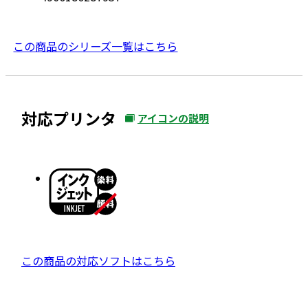
この商品のシリーズ一覧はこちら
対応プリンタ
アイコンの説明
外
部
サ
イ
ト
を
別
ウ
外
この商品の対応ソフトはこちら
イ
部
ン
サ
ド