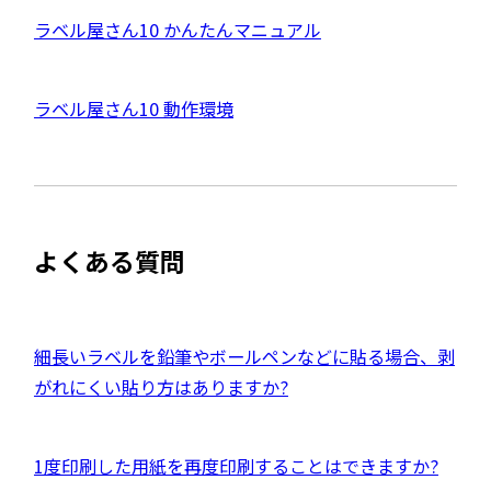
ト
を
外
ラベル屋さん10 かんたんマニュアル
別
ウ
部
イ
サ
ン
外
ラベル屋さん10 動作環境
ド
イ
ウ
部
で
ト
開
サ
き
を
ま
イ
別
す
ト
ウ
よくある質問
を
イ
別
ン
ウ
ド
イ
外
細長いラベルを鉛筆やボールペンなどに貼る場合、剥
ウ
ン
部
がれにくい貼り方はありますか?
で
ド
サ
開
ウ
イ
き
外
1度印刷した用紙を再度印刷することはできますか?
で
ト
ま