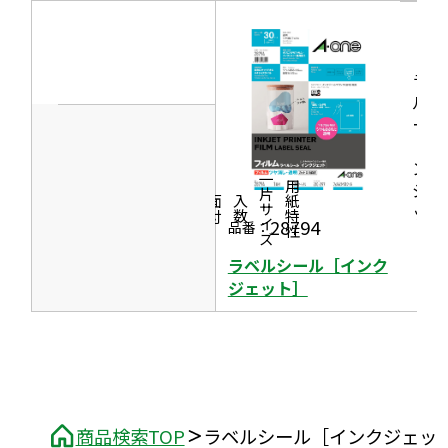
ウ
ま
イ
で
す
ン
開
ラベ
ド
き
ルシ
ウ
ま
ール
で
［イ
す
開
ンク
一片サイズ
ジェ
商品情報
シリーズ
用紙特性
き
価格
面付
入数
ッ
ま
28794
品番：
ト］
す
ラベルシール［インク
ジェット］
商品検索TOP
ラベルシール［インクジェッ