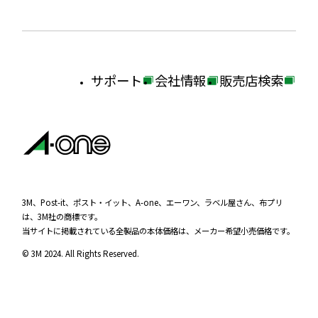
サポート
会社情報
販売店検索
外
外
外
部
部
部
サ
サ
サ
イ
イ
イ
ト
ト
ト
を
を
を
3M、Post-it、ポスト・イット、A-one、エーワン、ラベル屋さん、布プリ
は、3M社の商標です。
別
別
別
当サイトに掲載されている全製品の本体価格は、メーカー希望小売価格です。
ウ
ウ
ウ
© 3M 2024. All Rights Reserved.
イ
イ
イ
ン
ン
ン