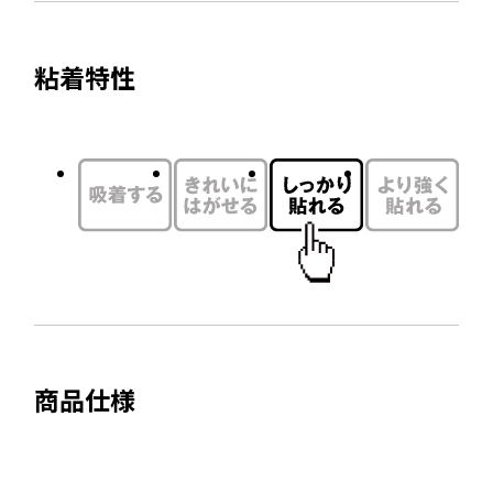
イ
ウ
ト
で
粘着特性
を
開
別
き
ウ
ま
す
イ
ン
ド
ウ
で
開
き
ま
商品仕様
す