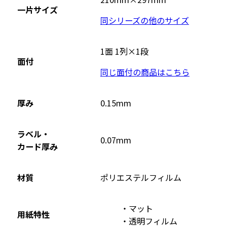
一片サイズ
ト
同シリーズの他のサイズ
を
別
ウ
1面 1列×1段
面付
イ
同じ面付の商品はこちら
ン
ド
ウ
厚み
0.15mm
で
開
ラベル・
0.07mm
き
カード厚み
ま
す
材質
ポリエステルフィルム
マット
用紙特性
透明フィルム