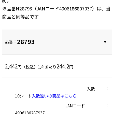
刷。
※品番N28793（JANコード4906186807937）は、当
商品と同等品です
28793
品番：
2,442
244.2
円（税込）
1片あたり
円
入数
10シート
入数違いの商品はこちら
JANコード
4906186287937