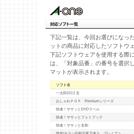
下記一覧は、今回お選びになっ
ットの商品に対応したソフトウ
下記ソフトウェアを使用する際
は、「対象品番」の番号を選択
マットが表示されます。
ソフト名
一太郎2013 玄
おしゃれＰＯＰ Premiumシリーズ
快速！ササッとDVDラベル
快速！ササッとフォトブック
快速！ササッと名刺
簡単!チラシ印刷千客万来５ プレミアム