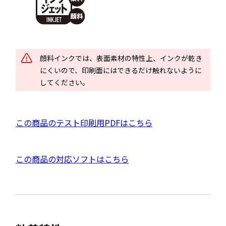
ト
を
別
ウ
顔料インクでは、表面素材の特性上、インクが乾き
イ
にくいので、印刷面にはできるだけ触れないように
ン
してください。
ド
ウ
で
P
この商品のテスト印刷用PDFはこちら
開
D
き
F
ま
外
この商品の対応ソフトはこちら
資
す
部
料
サ
を
イ
別
ト
ウ