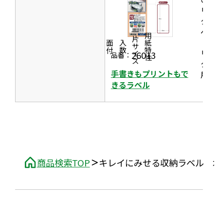
き
で
リン
ま
タラ
開
す
ベル
一片サイズ
き
商品情報
シリーズ
用紙特性
［プ
価格
面付
入数
ま
リン
26013
品番：
す
タ兼
手書きもプリントもで
用］
きるラベル
商品検索TOP
キレイにみせる収納ラベル 