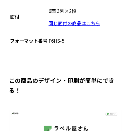
別
ウ
6面 3列×2段
面付
イ
同じ面付の商品はこちら
ン
ド
ウ
フォーマット番号
F6HS-5
で
開
き
ま
す
この商品のデザイン・印刷が簡単にでき
る！