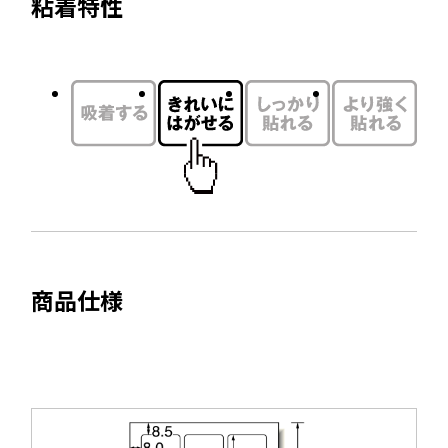
粘着特性
を
イ
別
ン
ウ
ド
イ
ウ
ン
で
ド
開
ウ
き
で
ま
開
す
き
ま
商品仕様
す