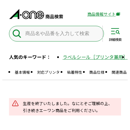
商品情報サイト
外
部
サ
イ
詳細
検索
ト
を
人気のキーワード：
ラベルシール［プリンタ兼用］
別
ウ
基本情報
対応プリンタ
粘着特性
商品仕様
関連商品
イ
ン
ド
ウ
で
生産を終了いたしました。なにとぞご理解の上、
開
引き続きエーワン商品をご利用ください。
き
ま
す