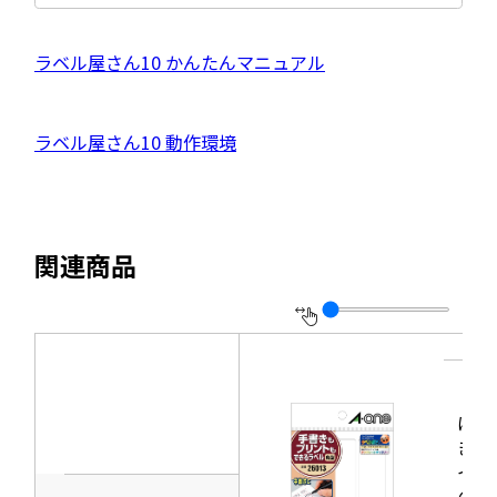
サ
イ
ト
を
外
ラベル屋さん10 かんたんマニュアル
別
ウ
部
イ
サ
ン
外
ラベル屋さん10 動作環境
ド
イ
ウ
部
で
ト
開
サ
き
を
ま
イ
別
す
関連商品
ト
ウ
を
イ
別
ン
ウ
ド
イ
ウ
ン
はが
で
きサ
ド
開
イズ
ウ
のプ