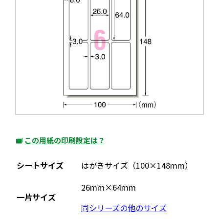
この用紙の印刷設定は？
外
部
シートサイズ
はがきサイズ（100×148mm）
サ
イ
26mm×64mm
一片サイズ
ト
同シリーズの他のサイズ
を