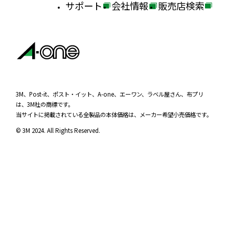
サポート
会社情報
販売店検索
外
外
外
部
部
部
サ
サ
サ
イ
イ
イ
ト
ト
ト
を
を
を
3M、Post-it、ポスト・イット、A-one、エーワン、ラベル屋さん、布プリ
は、3M社の商標です。
別
別
別
当サイトに掲載されている全製品の本体価格は、メーカー希望小売価格です。
ウ
ウ
ウ
© 3M 2024. All Rights Reserved.
イ
イ
イ
ン
ン
ン
ド
ド
ド
ウ
ウ
ウ
で
で
で
開
開
開