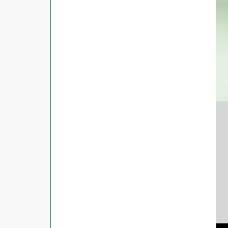
対応ソフト
下地がかくせる
水に強い
吸着
強粘着ラベル
超耐水ラベル
GPNエコ商品ねっと掲載商品
再生材使用商品
グリーン購入法適合商品
FSCミックス認証紙使用商品
水再分散型のり使用商品