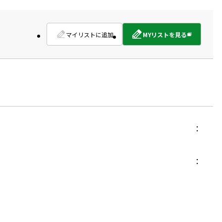
マイリストに追加
MYリストを見る
外
部
サ
イ
ト
を
別
ウ
イ
ン
ド
ウ
で
開
き
ま
す