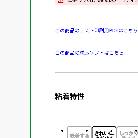
顔料インクでは、表面素材の特性上、イン
ン
ド
ウ
P
この商品のテスト印刷用PDFはこちら
で
D
開
F
き
外
この商品の対応ソフトはこちら
資
ま
部
料
す
サ
を
イ
別
ト
ウ
粘着特性
を
イ
別
ン
ウ
ド
イ
ウ
ン
で