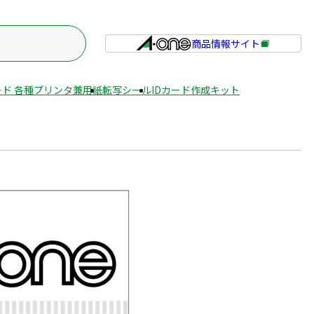
商品情報サイト
外
部
サ
ド 各種プリンタ兼用紙
転写シール
IDカード作成キット
イ
ト
を
別
ウ
イ
ン
ド
ウ
で
開
き
ま