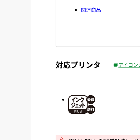
関連商品
対応プリンタ
アイコン
外
部
サ
イ
ト
を
別
ウ
イ