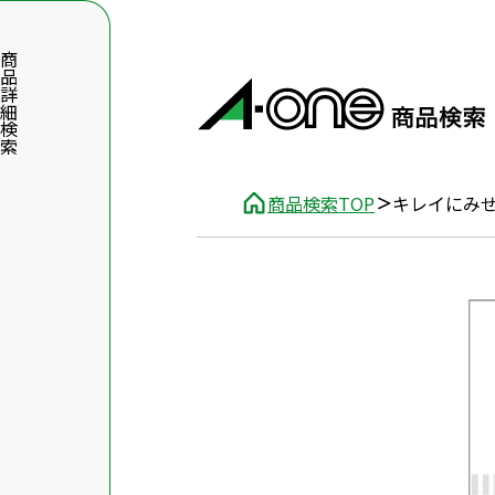
品詳細検索
商品検索TOP
キレイにみせ
数字5桁を入力（半角数字）
前後に文字のある品番は、文字を除いて入力してください