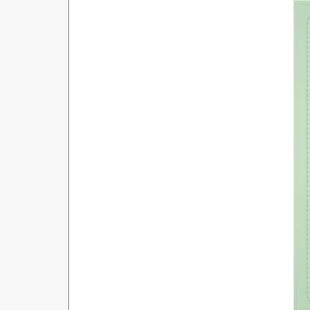
商品ジャンル
ラベル
使用プリンタ
カード
その他用紙
プリンタ兼用
用紙特性
用紙以外
インクジェット
レーザー
マット
シートサイズ
コピー機
光沢
熱転写
片面光沢
ラベル・カードサイズ
×
±
縦
mm
横
mm
ドットインパクト
両面光沢
貼る場所のサイズ
×
印刷しない
縦
mm
横
mm
フィルム
1シートあたりの面数
手書き
キレイにはがせる