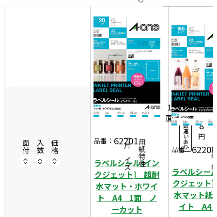
10
表
件
示
す
20
る
件
2
非
50
1
表
20
件
0
示
2,
シ
ー
0
1
ト
6
面
入
2
8
数
違
9
円
い
62201
一片サイズ
品番：
あ
商品情報
用紙特性
7
面付
入数
価格
り
62208
品番：
ラベルシール[イン
ラベルシール
クジェット] 超耐
クジェット]
水マット・ホワイ
水マット紙
ト A4 1面 ノ
イト A4
ーカット