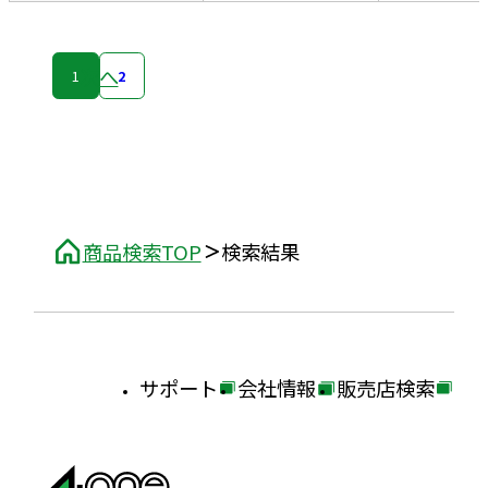
次へ
1
2
商品検索TOP
検索結果
サポート
会社情報
販売店検索
外
外
外
部
部
部
サ
サ
サ