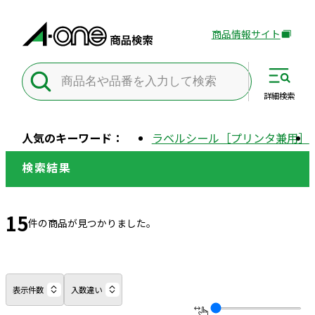
商品情報サイト
外
部
サ
イ
詳細
検索
ト
を
人気のキーワード：
ラベルシール［プリンタ兼用］
別
ウ
検索結果
イ
ン
ド
15
件の商品が見つかりました。
ウ
で
開
き
表示件数
入数違い
ま
す