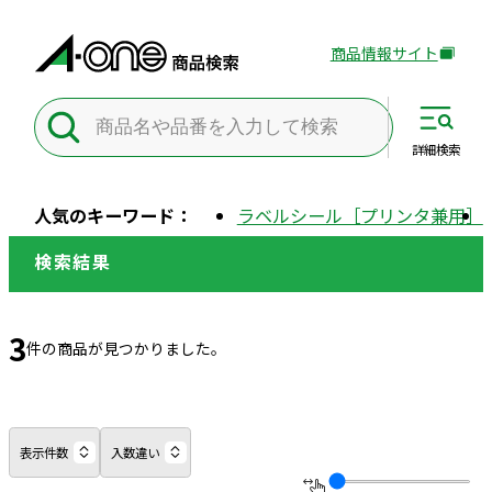
商品情報サイト
外
部
サ
イ
詳細
検索
ト
を
人気のキーワード：
ラベルシール［プリンタ兼用］
別
ウ
検索結果
イ
ン
ド
3
件の商品が見つかりました。
ウ
で
開
き
表示件数
入数違い
ま
す