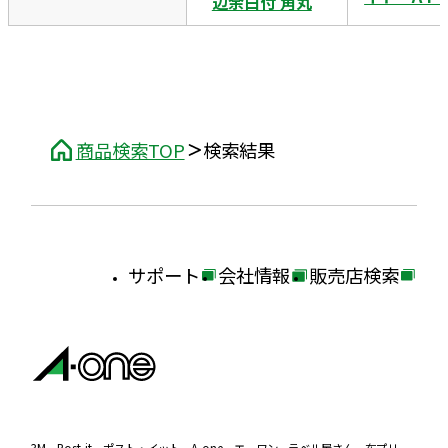
辺余白付 角丸
商品検索TOP
検索結果
サポート
会社情報
販売店検索
外
外
外
部
部
部
サ
サ
サ
イ
イ
イ
ト
ト
ト
3M、Post-it、ポスト・イット、A-one、エーワン、ラベル屋さん、布プリ