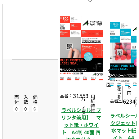
10
表
件
示
す
20
る
件
非
50
表
3
件
20
示
0
1,
シ
ー
2
4
ト
0
9
入
面
3
8
数
違
0
円
い
31553
一片サイズ
品番：
あ
商品情報
用紙特性
面付
入数
価格
り
62340
品番：
ラベルシール［プ
ラベルシール
リンタ兼用］ マ
クジェット]
ット紙・ホワイ
水マット紙
ト A4判 40面 四
イト A4 