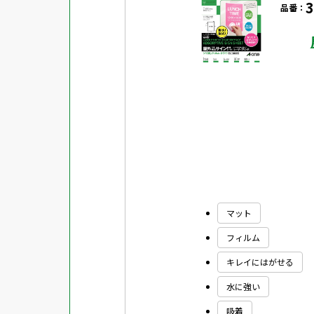
3
品番：
対応ソフト
下地がかくせる
水に強い
吸着
強粘着ラベル
超耐水ラベル
GPNエコ商品ねっと掲載商品
再生材使用商品
グリーン購入法適合商品
マット
フィルム
FSCミックス認証紙使用商品
キレイにはがせる
水再分散型のり使用商品
水に強い
吸着