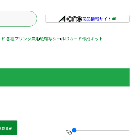
商品情報サイト
外
部
サ
ド 各種プリンタ兼用紙
転写シール
IDカード作成キット
イ
ト
を
別
ウ
イ
ン
ド
ウ
で
開
き
を見る
ま