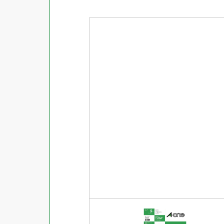
商品ジャンル
ラベル
使用プリンタ
カード
その他用紙
プリンタ兼用
用紙特性
用紙以外
インクジェット
レーザー
マット
シートサイズ
コピー機
光沢
熱転写
片面光沢
ラベル・カードサイズ
×
±
縦
mm
横
mm
ドットインパクト
両面光沢
貼る場所のサイズ
×
印刷しない
縦
mm
横
mm
フィルム
1シートあたりの面数
手書き
キレイにはがせる