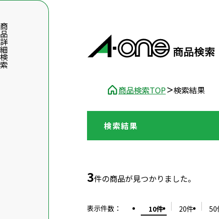
品詳細検索
商品検索TOP
検索結果
検索結果
数字5桁を入力（半角数字）
前後に文字のある品番は、文字を除いて入力してください
3
件の商品が見つかりました。
表示件数
：
10件
20件
50