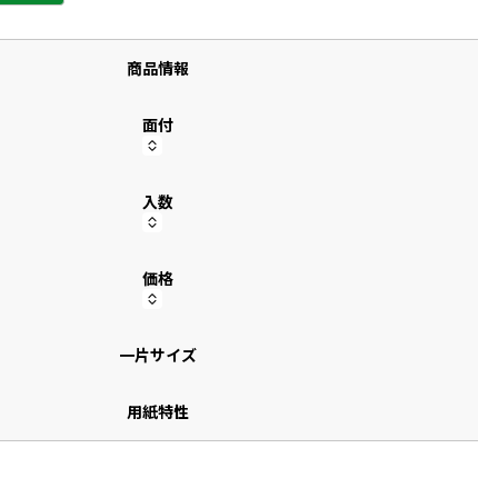
す
商品情報
面付
入数
価格
一片サイズ
用紙特性