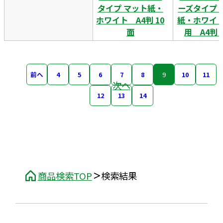
タイプ マット紙・
ーズタイプ 
ホワイト A4判 10
紙・ホワイト
面
用 A4判 
前へ
4
5
6
7
8
9
10
11
次へ
12
13
14
商品検索TOP
検索結果