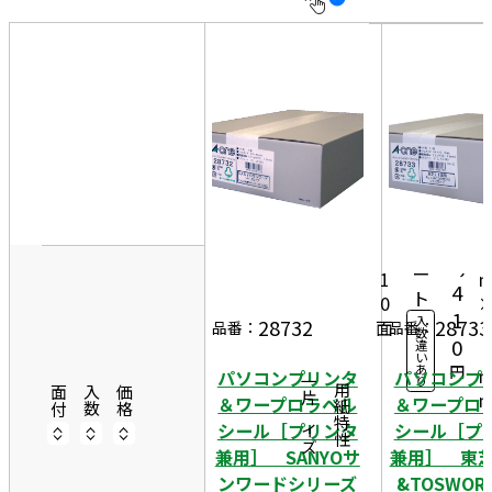
10
表
件
示
す
20
る
件
非
50
表
件
8
示
50
4
2
0シ
5,
ー
1
4
ト
0
1
入
28732
28733
面
4
品番：
品番：
数
0
違
8
い
あ
円
パソコンプリンタ
パソコンプ
り
一片サイズ
商品情報
用紙特性
面付
入数
価格
＆ワープロラベル
＆ワープロ
シール［プリンタ
シール［プ
兼用］ SANYOサ
兼用］ 東芝
ンワードシリーズ
&TOSWOR