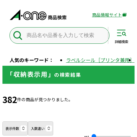
商品情報サイト
外
部
サ
イ
詳細
検索
ト
を
人気のキーワード：
ラベルシール［プリンタ兼用］
別
ウ
「収納表示用」
の
検索結果
イ
ン
ド
382
ウ
件の商品が見つかりました。
で
開
き
ま
表示件数
入数違い
す