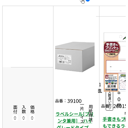
10
表
件
示
す
20
る
件
非
50
表
件
示
2
1
50
0
2
0シ
7,
ー
1
2
ト
面
8
入
2
数
0
違
9
39100
品番：
い
26015
一片サイズ
あ
円
7
品番：
商品情報
用紙特性
面付
入数
価格
り
ラベルシール[プリ
手書きもプ
ンタ兼用] ハイ
もできる
グレードタイプ