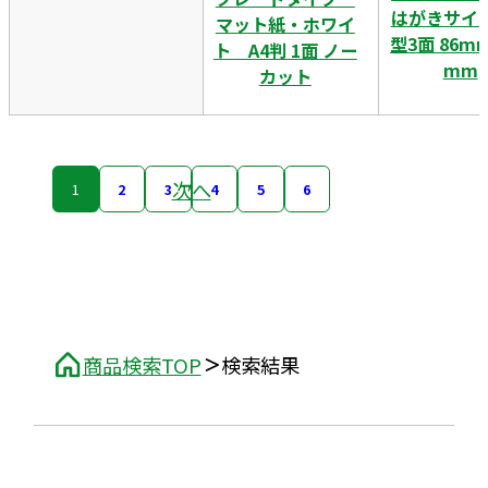
はがきサイ
マット紙・ホワイ
型3面 86m
ト A4判 1面 ノー
mm
カット
次へ
1
2
3
4
5
6
商品検索TOP
検索結果