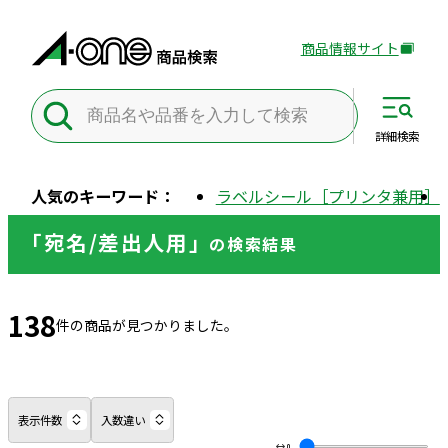
商品情報サイト
外
部
サ
イ
詳細
検索
ト
を
人気のキーワード：
ラベルシール［プリンタ兼用］
別
ウ
「宛名/差出人用」
の
検索結果
イ
ン
ド
138
ウ
件の商品が見つかりました。
で
開
き
ま
表示件数
入数違い
す