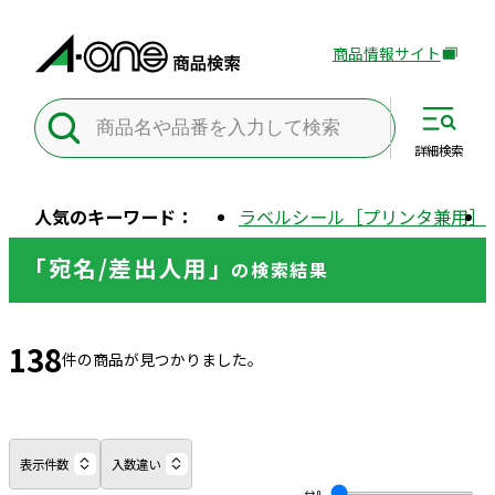
商品情報サイト
外
部
サ
イ
詳細
検索
ト
を
人気のキーワード：
ラベルシール［プリンタ兼用］
別
ウ
「宛名/差出人用」
の
検索結果
イ
ン
ド
138
ウ
件の商品が見つかりました。
で
開
き
ま
表示件数
入数違い
す