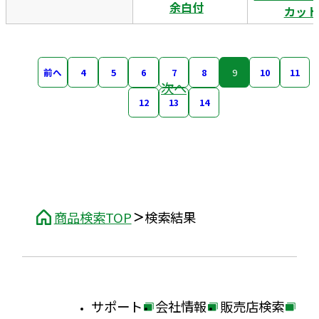
余白付
カット
前へ
4
5
6
7
8
9
10
11
次へ
12
13
14
商品検索TOP
検索結果
サポート
会社情報
販売店検索
外
外
外