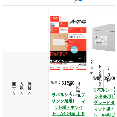
10
表
件
示
す
20
る
件
非
50
7
表
件
0
10
示
5,
0シ
ー
1
2
ト
4
7
3
入
面
0
数
3
39100
違
品番：
円
い
9
31540
一片サイズ
品番：
あ
商品情報
用紙特性
面付
入数
価格
り
ラベルシール
ラベルシール［プ
ンタ兼用]
リンタ兼用］ マ
グレード
ット紙・ホワイ
マット紙・
ト A4 24面 上下
ト A4判 1