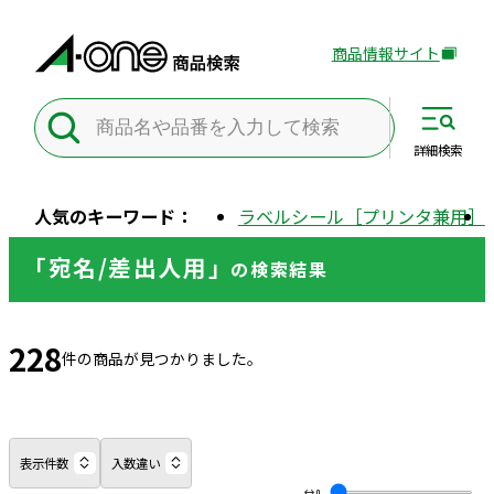
商品情報サイト
外
部
サ
イ
詳細
検索
ト
を
人気のキーワード：
ラベルシール［プリンタ兼用］
別
ウ
「宛名/差出人用」
の
検索結果
イ
ン
ド
228
ウ
件の商品が見つかりました。
で
開
き
ま
表示件数
入数違い
す