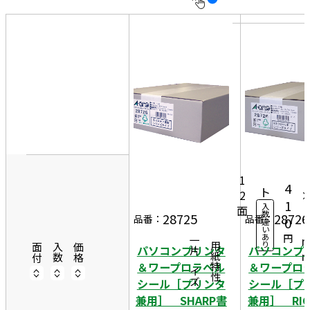
10
表
件
示
す
20
る
件
非
50
表
件
示
8
50
4
2
0シ
5,
ー
1
4
ト
2
1
入
面
4
数
28725
28726
品番：
品番：
0
違
2
い
あ
円
一片サイズ
り
商品情報
用紙特性
面付
入数
価格
パソコンプリンタ
パソコンプ
＆ワープロラベル
＆ワープロ
シール［プリンタ
シール［プ
兼用］ SHARP書
兼用］ RI