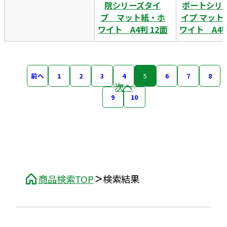
院シリーズタイ
ポートシリ
プ マット紙・ホ
イプ マット
ワイト A4判 12面
ワイト A4判
前へ
1
2
3
4
5
6
7
8
次へ
9
10
商品検索TOP
検索結果