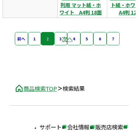
列用 マット紙・ホ
ト紙・ホ
ワイト A4判 18面
A4判 1
次へ
前へ
1
2
3
4
5
6
7
商品検索TOP
検索結果
サポート
会社情報
販売店検索
外
外
外