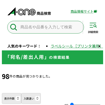
商品情報サイト
外
部
サ
イ
詳細
検索
ト
を
人気のキーワード：
ラベルシール［プリンタ兼用］
別
ウ
「宛名/差出人用」
の
検索結果
イ
ン
ド
98
ウ
件の商品が見つかりました。
で
開
き
ま
表示件数
入数違い
す