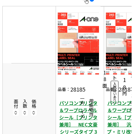
10
表
件
示
す
20
る
件
非
50
7
表
件
0
示
20
1,
シ
ー
5
1
ト
8
1
4
入
面
8
数
2
28185
28187
品番：
品番：
違
円
い
3
あ
一片サイズ
り
商品情報
用紙特性
面付
入数
価格
パソコンプリンタ
パソコンプ
＆ワープロラベル
＆ワープロ
シール［プリンタ
シール［プ
兼用］ NEC文豪
兼用］ 汎
シリーズタイプ 3
プ・ミリ改行