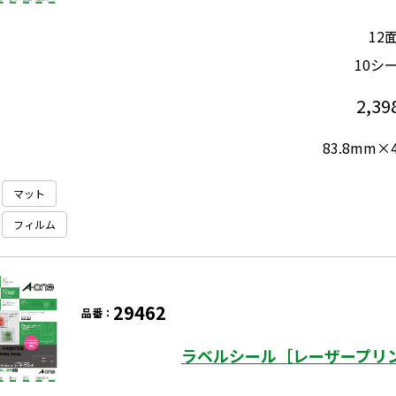
12
10シ
2,39
83.8mm×
マット
フィルム
29462
品番：
ラベルシール［レーザープリン