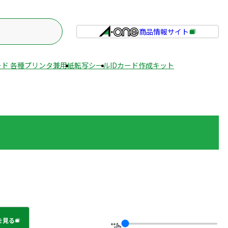
商品情報サイト
外
部
サ
ド 各種プリンタ兼用紙
転写シール
IDカード作成キット
イ
ト
を
別
ウ
イ
ン
ド
ウ
で
開
き
ま
を見る