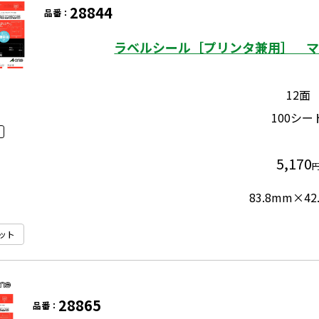
28844
品番：
ラベルシール［プリンタ兼用］ マッ
12面
100シー
5,170
83.8mm×42
ット
28865
品番：