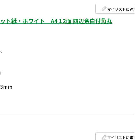
マイリストに追加
ト紙・ホワイト A4 12面 四辺余白付角丸
ト
円
.3mm
マイリストに追加