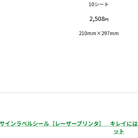
10シート
2,508
円
210mm×297mm
サインラベルシール［レーザープリンタ］ キレイにはが
ット