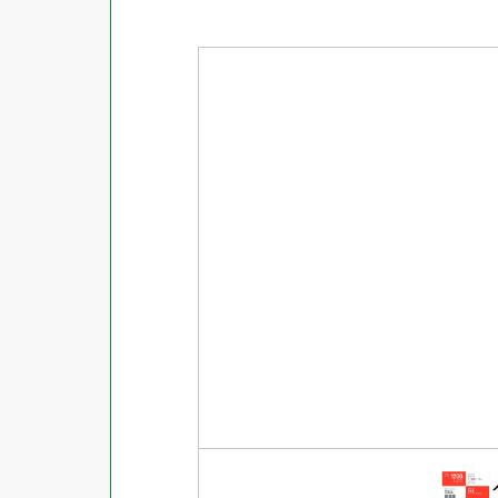
商品ジャンル
ラベル
使用プリンタ
カード
その他用紙
プリンタ兼用
用紙以外
インクジェット
レーザー
コピー機
熱転写
ドットインパクト
印刷しない
手書き