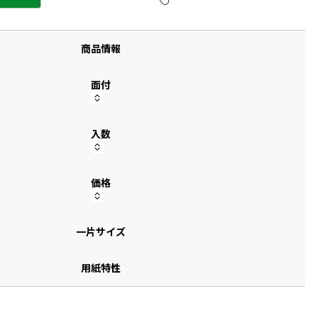
す
商品情報
面付
入数
価格
一片サイズ
用紙特性