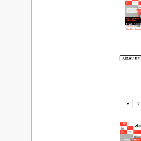
用紙特性
マット
シートサイズ
光沢
片面光沢
入数違いあり
ラベル・カードサイズ
×
±
縦
mm
横
mm
両面光沢
貼る場所のサイズ
×
縦
mm
横
mm
フィルム
1シートあたりの面数
キレイにはがせる
マ
対応ソフト
下地がかくせる
水に強い
吸着