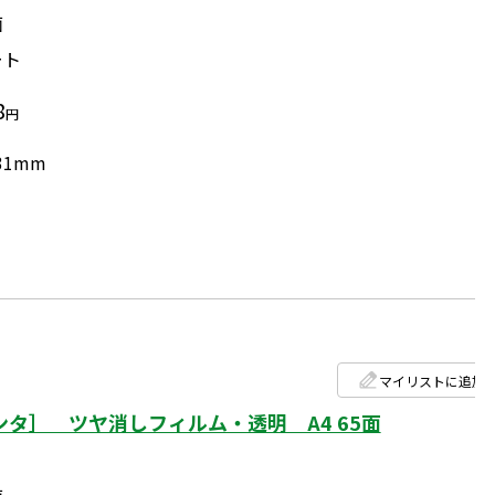
面
ート
8
円
31mm
マイリストに追加
タ］ ツヤ消しフィルム・透明 A4 65面