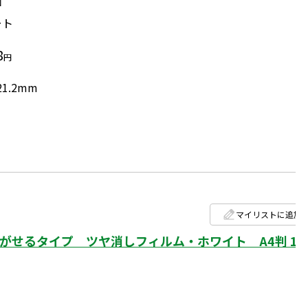
面
ート
8
円
21.2mm
マイリストに追加
せるタイプ ツヤ消しフィルム・ホワイト A4判 1