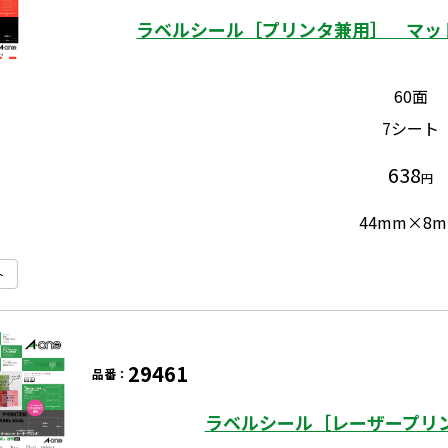
ラベルシール［プリンタ兼用］ マット
60面
7シート
638
円
44mm×8
ト
29461
品番：
ラベルシール［レーザープリン