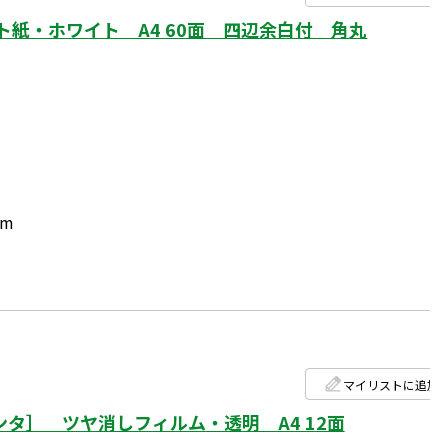
紙・ホワイト A4 60面 四辺余白付 角丸
mm
マイリストに追加
タ］ ツヤ消しフィルム・透明 A4 12面