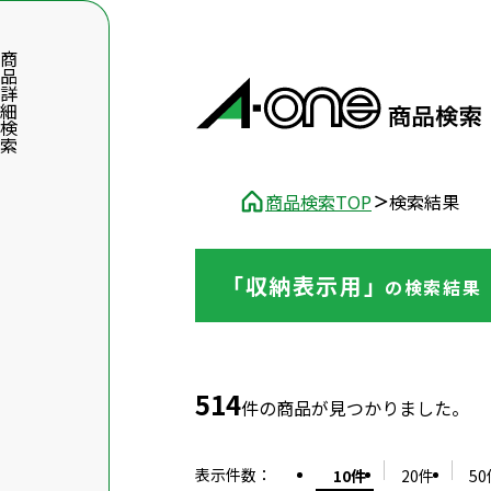
品詳細検索
商品検索TOP
検索結果
「収納表示用」
の
検索結果
数字5桁を入力（半角数字）
前後に文字のある品番は、文字を除いて入力してください
514
件の商品が見つかりました。
表示件数
：
10件
20件
50