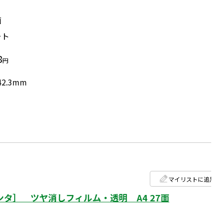
面
ート
8
円
42.3mm
マイリストに追加
タ］ ツヤ消しフィルム・透明 A4 27面