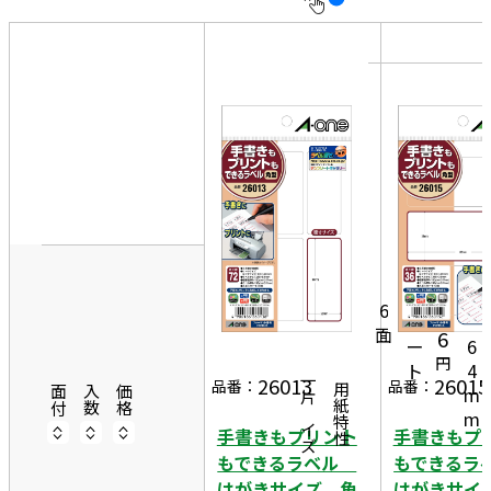
10
表
件
示
す
20
る
件
非
50
表
件
示
2
6
1
m
3
2
m
6
9
シ
×
面
6
ー
6
円
ト
4
26013
26015
一片サイズ
品番：
品番：
商品情報
用紙特性
m
面付
入数
価格
m
手書きもプリント
手書きもプ
もできるラベル
もできる
はがきサイズ 角
はがきサイ