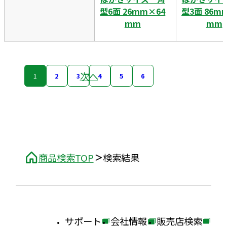
型6面 26mm×64
型3面 86m
mm
mm
次へ
1
2
3
4
5
6
商品検索TOP
検索結果
サポート
会社情報
販売店検索