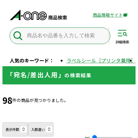
商品情報サイト
外
部
サ
イ
詳細
検索
ト
を
人気のキーワード：
ラベルシール［プリンタ兼用］
別
ウ
「宛名/差出人用」
の
検索結果
イ
ン
ド
98
ウ
件の商品が見つかりました。
で
開
き
ま
表示件数
入数違い
す