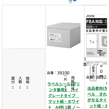
10
表
件
示
す
20
る
件
2
非
50
1
表
件
50
0
示
2
0シ
7,
ー
1
2
ト
面
8
入
2
数
0
違
9
39100
品番：
い
80323
一片サイズ
あ
円
7
品番：
商品情報
用紙特性
面付
入数
価格
り
ラベルシール[プリ
出品者向け
ンタ兼用] ハイ
ベル きれ
グレードタイプ
がせるタイ
マット紙・ホワイ
ット紙・ホ
ト A4判 1面 ノー