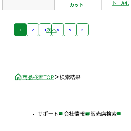
ト A4 
カット
次へ
1
2
3
4
5
6
商品検索TOP
検索結果
サポート
会社情報
販売店検索
外
外
外
部
部
部