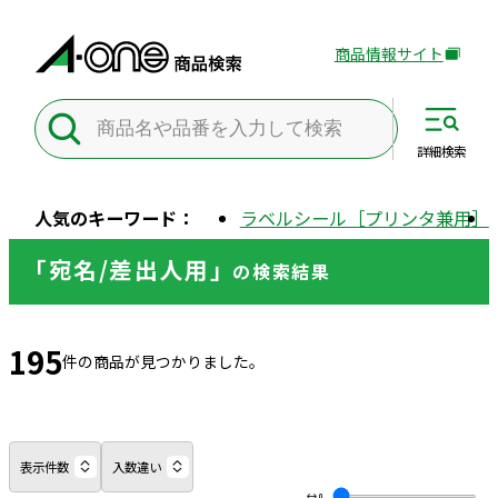
商品情報サイト
外
部
サ
イ
詳細
検索
ト
を
人気のキーワード：
ラベルシール［プリンタ兼用］
別
ウ
「宛名/差出人用」
の
検索結果
イ
ン
ド
195
ウ
件の商品が見つかりました。
で
開
き
ま
表示件数
入数違い
す