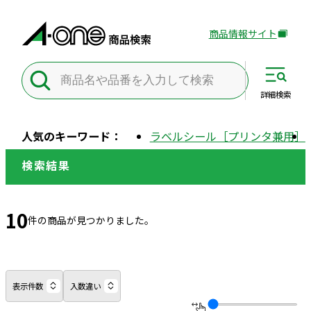
商品情報サイト
外
部
サ
イ
詳細
検索
ト
を
人気のキーワード：
ラベルシール［プリンタ兼用］
別
ウ
検索結果
イ
ン
ド
10
件の商品が見つかりました。
ウ
で
開
き
表示件数
入数違い
ま
す