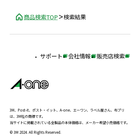
商品検索TOP
検索結果
サポート
会社情報
販売店検索
外
外
外
部
部
部
サ
サ
サ
イ
イ
イ
ト
ト
ト
を
を
を
3M、Post-it、ポスト・イット、A-one、エーワン、ラベル屋さん、布プリ
は、3M社の商標です。
別
別
別
当サイトに掲載されている全製品の本体価格は、メーカー希望小売価格です。
ウ
ウ
ウ
© 3M 2024. All Rights Reserved.