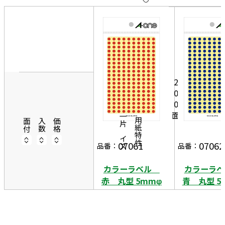
10
表
件
示
す
20
る
件
非
50
表
4
2
9
5
件
示
0
シ
4
m
0
ー
m
0
面
ト
φ
円
一片サイズ
商品情報
用紙特性
面付
入数
価格
07061
07062
品番：
品番：
カラーラベル
カラーラ
赤 丸型 5mmφ
青 丸型 5