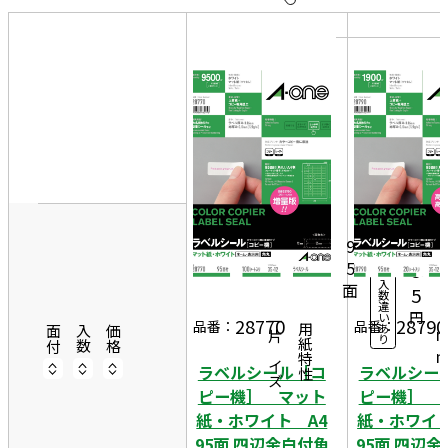
10
表
件
示
す
20
る
件
非
50
表
件
3
示
10
5
8,
0シ
ー
8
9
ト
5
5
入
面
1
5
数
違
2
円
い
28770
28790
一片サイズ
品番：
品番：
あ
商品情報
用紙特性
面付
入数
価格
り
ラベルシール［コ
ラベルシー
ピー機］ マット
ピー機］ 
紙・ホワイト A4
紙・ホワイト
95面 四辺余白付角
95面 四辺