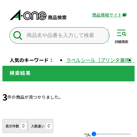
商品情報サイト
外
部
サ
イ
詳細
検索
ト
を
人気のキーワード：
ラベルシール［プリンタ兼用］
別
ウ
検索結果
イ
ン
ド
3
件の商品が見つかりました。
ウ
で
開
き
表示件数
入数違い
ま
す