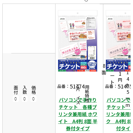
10
表
件
示
す
20
る
5
件
2.
非
50
5
表
件
m
示
2
6
m
0
8
7
×
シ
面
1
1
ー
4
円
ト
8.
51474
51475
一片サイズ
品番：
品番：
商品情報
用紙特性
面付
入数
価格
5
m
パソコンで手作り
パソコンで
m
チケット 各種プ
チケット 
リンタ兼用紙 ホワ
リンタ兼用紙
イト A4判 8面 半
ク A4判 8
券付タイプ
付タイ