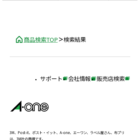
商品検索TOP
検索結果
サポート
会社情報
販売店検索
外
外
外
部
部
部
サ
サ
サ
イ
イ
イ
ト
ト
ト
を
を
を
3M、Post-it、ポスト・イット、A-one、エーワン、ラベル屋さん、布プリ
は、3M社の商標です。