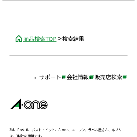
商品検索TOP
検索結果
サポート
会社情報
販売店検索
外
外
外
部
部
部
サ
サ
サ
イ
イ
イ
ト
ト
ト
を
を
を
3M、Post-it、ポスト・イット、A-one、エーワン、ラベル屋さん、布プリ
は、3M社の商標です。