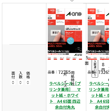
10
件
20
件
3
50
8
22
件
1
1,
シ
ー
2
6
ト
5
9
入
面
2
8
数
違
1
円
い
72265
73265
一片サイズ
品番：
品番：
あ
商品情報
用紙特性
2
面付
入数
価格
り
ラベルシール［プ
ラベルシー
リンタ兼用］ マ
リンタ兼用
ット紙・ホワイ
ット紙・ホ
ト A4 65面 四辺
ト A4 65
余白付角丸
余白付角