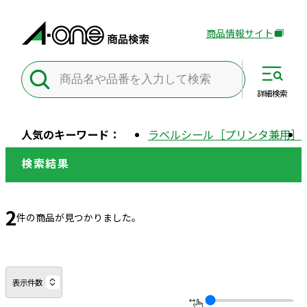
商品情報サイト
外
部
サ
イ
詳細
検索
ト
を
人気のキーワード：
ラベルシール［プリンタ兼用］
別
ウ
検索結果
イ
ン
ド
2
件の商品が見つかりました。
ウ
で
開
き
表示件数
ま
す