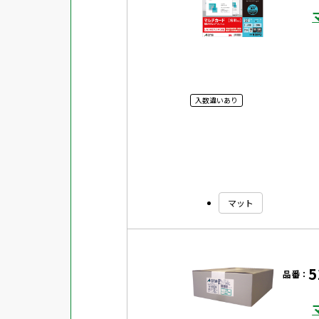
入数違いあり
マット
5
品番：