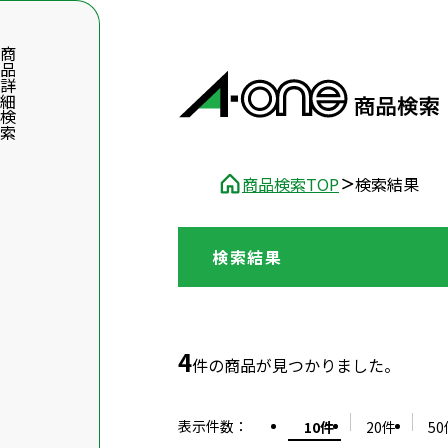
品詳細検索
商品検索TOP
検索結果
検索結果
数字5桁を入力（半角数字）
前後に文字のある品番は、文字を除いて入力してください
4
件の商品が見つかりました。
表示件数
：
10件
20件
50