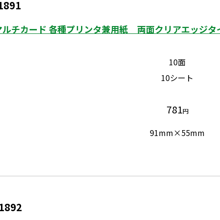
1891
マルチカード 各種プリンタ兼用紙 両面クリアエッジタイプ
10面
10シート
781
円
91mm×55mm
1892