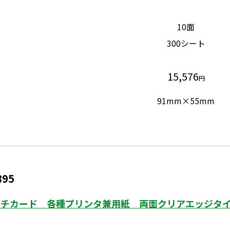
10面
300シート
15,576
円
91mm×55mm
895
チカード 各種プリンタ兼用紙 両面クリアエッジタイ