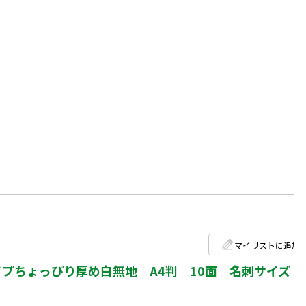
マイリストに追加
プちょっぴり厚め白無地 A4判 10面 名刺サイズ