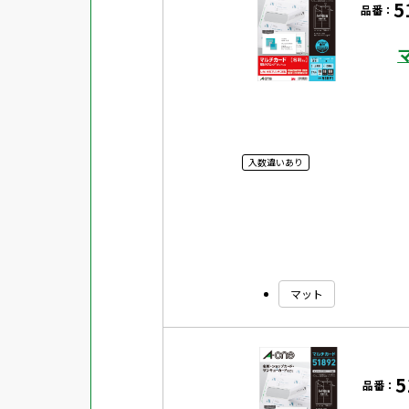
5
品番：
対応ソフト
下地がかくせる
水に強い
吸着
強粘着ラベル
入数違いあり
超耐水ラベル
GPNエコ商品ねっと掲載商品
再生材使用商品
グリーン購入法適合商品
マット
FSCミックス認証紙使用商品
水再分散型のり使用商品
5
品番：