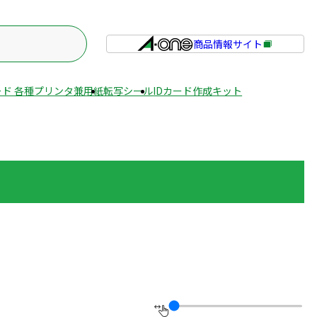
商品情報サイト
外
部
サ
ド 各種プリンタ兼用紙
転写シール
IDカード作成キット
イ
ト
を
別
ウ
イ
ン
ド
ウ
で
開
き
ま