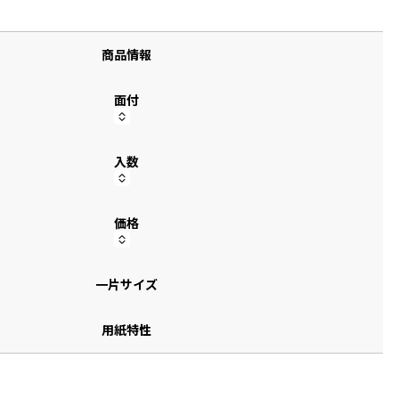
す
商品情報
面付
入数
価格
一片サイズ
用紙特性