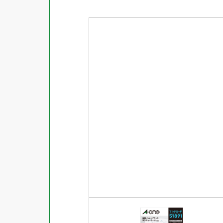
商品ジャンル
ラベル
使用プリンタ
カード
その他用紙
プリンタ兼用
用紙特性
用紙以外
インクジェット
レーザー
マット
シートサイズ
コピー機
光沢
熱転写
片面光沢
ラベル・カードサイズ
×
±
縦
mm
横
mm
ドットインパクト
両面光沢
貼る場所のサイズ
×
印刷しない
縦
mm
横
mm
フィルム
1シートあたりの面数
手書き
キレイにはがせる