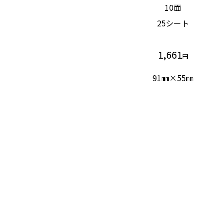
10面
25シート
1,661
円
91㎜×55㎜