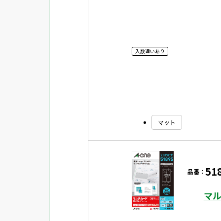
入数違いあり
マット
51
品番：
マル