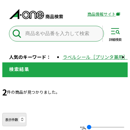
商品情報サイト
外
部
サ
イ
詳細
検索
ト
を
人気のキーワード：
ラベルシール［プリンタ兼用］
別
ウ
検索結果
イ
ン
ド
2
件の商品が見つかりました。
ウ
で
開
き
表示件数
ま
す