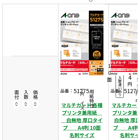
10
件
20
件
50
9
10
件
1
シ
7
ー
1
0
ト
0
4
入
面
5
数
円
違
5
い
51275
51276
一片サイズ
品番：
品番：
あ
商品情報
用紙特性
面付
入数
価格
り
マルチカード 各種
マルチカード
プリンタ兼用紙
プリンタ
白無地 厚口タイ
白無地 厚
プ A4判 10面
プ A4判 
名刺サイズ
名刺サイ