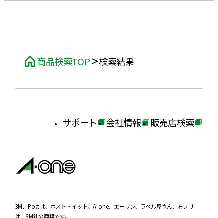
商品検索TOP
検索結果
サポート
会社情報
販売店検索
外
外
外
部
部
部
サ
サ
サ
イ
イ
イ
ト
ト
ト
を
を
を
3M、Post-it、ポスト・イット、A-one、エーワン、ラベル屋さん、布プリ
は、3M社の商標です。