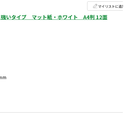
マイリストに追加
強いタイプ マット紙・ホワイト A4判 12面
3mm