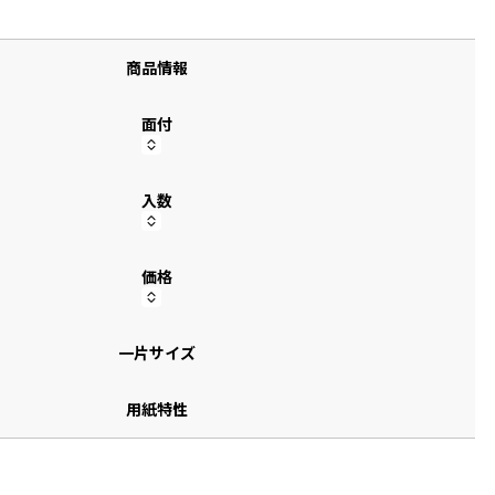
す
商品情報
面付
入数
価格
一片サイズ
用紙特性