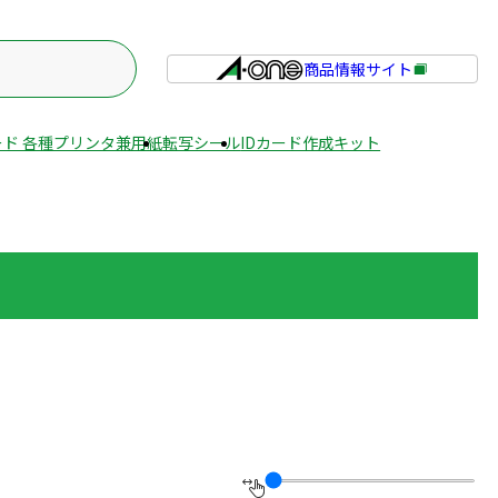
商品情報サイト
外
部
サ
ド 各種プリンタ兼用紙
転写シール
IDカード作成キット
イ
ト
を
別
ウ
イ
ン
ド
ウ
で
開
き
ま