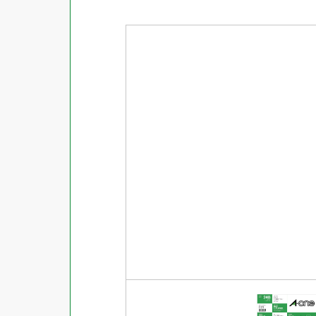
商品ジャンル
ラベル
使用プリンタ
カード
その他用紙
プリンタ兼用
用紙特性
用紙以外
インクジェット
レーザー
マット
シートサイズ
コピー機
光沢
熱転写
片面光沢
ラベル・カードサイズ
×
±
縦
mm
横
mm
ドットインパクト
両面光沢
貼る場所のサイズ
×
印刷しない
縦
mm
横
mm
フィルム
1シートあたりの面数
手書き
キレイにはがせる