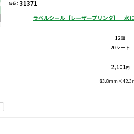
31371
品番：
ラベルシール［レーザープリンタ］ 水に
12面
20シート
2,101
円
83.8mm×42.