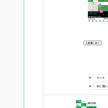
対応ソフト
下地がかくせる
水に強い
吸着
強粘着ラベル
入数違いあり
超耐水ラベル
GPNエコ商品ねっと掲載商品
再生材使用商品
グリーン購入法適合商品
マット
FSCミックス認証紙使用商品
水に強い
水再分散型のり使用商品