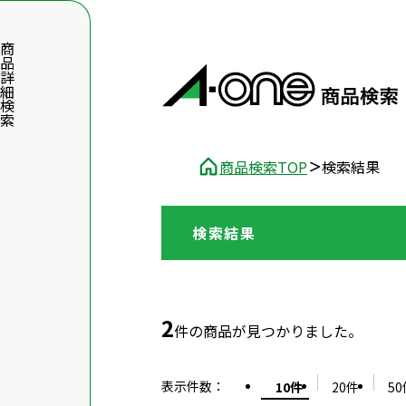
品詳細検索
商品検索TOP
検索結果
検索結果
数字5桁を入力（半角数字）
前後に文字のある品番は、文字を除いて入力してください
2
件の商品が見つかりました。
表示件数
：
10件
20件
50