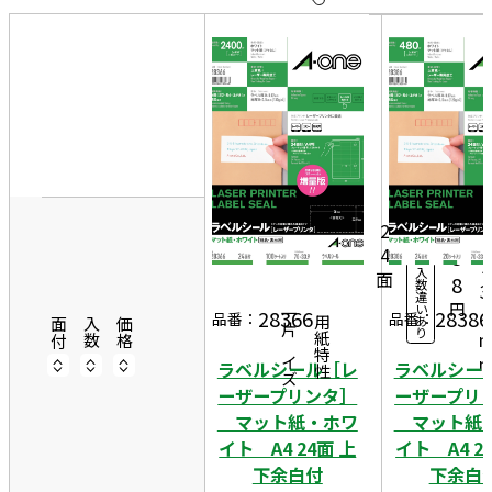
10
件
20
件
7
50
0
10
件
6,
0シ
ー
3
2
ト
4
5
3
入
面
8
数
3
違
円
い
9
28366
28386
一片サイズ
品番：
品番：
あ
商品情報
用紙特性
面付
入数
価格
り
ラベルシール［レ
ラベルシー
ーザープリンタ］
ーザープリ
マット紙・ホワ
マット紙
イト A4 24面 上
イト A4 2
下余白付
下余白