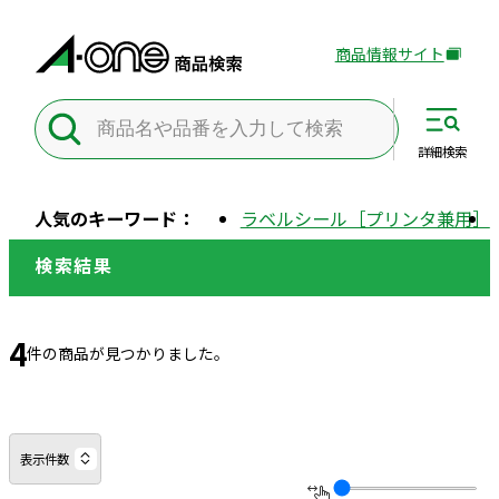
商品情報サイト
外
部
サ
イ
詳細
検索
ト
を
人気のキーワード：
ラベルシール［プリンタ兼用］
別
ウ
検索結果
イ
ン
ド
4
件の商品が見つかりました。
ウ
で
開
き
表示件数
ま
す