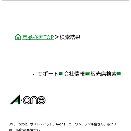
商品検索TOP
検索結果
サポート
会社情報
販売店検索
外
外
外
部
部
部
サ
サ
サ
イ
イ
イ
ト
ト
ト
を
を
を
3M、Post-it、ポスト・イット、A-one、エーワン、ラベル屋さん、布プリ
は、3M社の商標です。