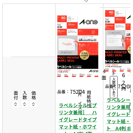
10
表
件
示
す
20
る
件
1
非
50
0
表
件
5
20
示
1,
シ
ー
5
4
ト
6
面
1
入
2
数
4
75208
違
品番：
円
い
8
75204
一片サイズ
品番：
あ
商品情報
用紙特性
面付
入数
価格
り
5
ラベルシー
ラベルシール［プ
リンタ兼用
リンタ兼用］ ハ
イグレード
イグレードタイプ
マット紙・
マット紙・ホワイ
ト A4判 8