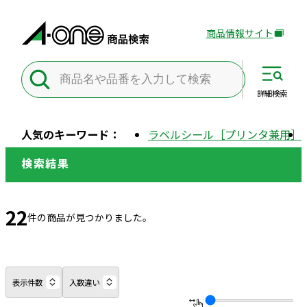
商品情報サイト
外
部
サ
イ
詳細
検索
ト
を
人気のキーワード：
ラベルシール［プリンタ兼用］
別
ウ
検索結果
イ
ン
ド
22
件の商品が見つかりました。
ウ
で
開
き
表示件数
入数違い
ま
す