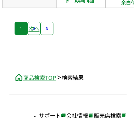
ト A4判 4面
余白付
次へ
1
2
3
商品検索TOP
検索結果
サポート
会社情報
販売店検索
外
外
外
部
部
部